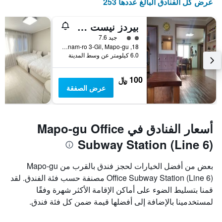
عرض كل الفنادق البالغ عددها 253
بيردز نيست هوستل هونجداي
تقييم فئة 2
جيد 7.6
18, Yeonnam-ro 3-Gil, Mapo-gu, سيول, كوريا الجنوبية
6.0 كيلومتر عن وسط المدينة
100 ﷼
عرض الصفقة
أسعار الفنادق في Mapo-gu Office
Subway Station (Line 6)
بعض من أفضل الخيارات لحجز فندق بالقرب من Mapo-gu
Office Subway Station (Line 6) مصنفة حسب فئة الفندق. لقد
قمنا بتسليط الضوء على أماكن الإقامة الأكثر شهرة وفقًا
لمستخدمينا بالإضافة إلى أفضلها قيمة ضمن كل فئة فندق.