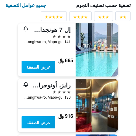
جميع عوامل التصفية
تصفية حسب تصنيف النجوم
إل 7 هونجداي باي لوت هوتلز
4 نجوم
141, Yanghwa-ro, Mapo-gu, سيول, كوريا الجنوبية
665 ﷼
عرض الصفقة
رايز، أوتوجراف كوليكشن سيول باي ماريوت
4 نجوم
130, Yanghwa-ro, Mapo-gu, سيول, كوريا الجنوبية
916 ﷼
عرض الصفقة