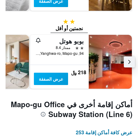
عرض الصفقة
2 نجمتين
نجمتين أو أقل
بوبو هوتل
2 نجمتين
ممتاز 8.4
94, Yanghwa-ro, Mapo-gu, سيول, كوريا الجنوبية
218 ﷼
عرض الصفقة
أماكن إقامة أخرى في Mapo-gu Office
Subway Station (Line 6)
عرض كافة أماكن إقامة 253