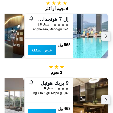
4 نجوم
4 نجوم أو أكثر
إل 7 هونجداي باي لوت هوتلز
4 نجوم
ممتاز 8.8
141, Yanghwa-ro, Mapo-gu, سيول, كوريا الجنوبية
665 ﷼
عرض الصفقة
3 نجوم
3 نجوم
9 بريك هوتيل
3 نجوم
ممتاز 8.8
32, Hongik-ro 5-gil, Mapo-gu, سيول, كوريا الجنوبية
463 ﷼