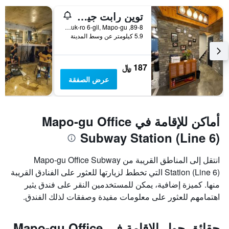
توين رابت جيست هاوس
89-8, World Cup buk-ro 6-gil, Mapo-gu, سيول, كوريا الجنوبية
5.9 كيلومتر عن وسط المدينة
187 ﷼
عرض الصفقة
أماكن للإقامة في Mapo-gu Office
Subway Station (Line 6)
انتقل إلى المناطق القريبة من Mapo-gu Office Subway
Station (Line 6) التي تخطط لزيارتها للعثور على الفنادق القريبة
منها. كميزة إضافية، يمكن للمستخدمين النقر على فندق يثير
اهتمامهم للعثور على معلومات مفيدة وصفقات لذلك الفندق.
حقائق حول الإقامة في Mapo-gu Office