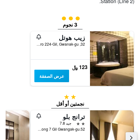
Station (Line 2).
تقييم فئة 3
3 نجوم
زيب هوتل
32, Nambusunhwan-ro 224-Gil, Gwanak-gu, سيول, كوريا الجنوبية
123 ﷼
عرض الصفقة
2 نجمتين
نجمتين أو أقل
ترانج بلو
2 نجمتين
جيد 7.8
52.Sillim-Dong 7 Gil Gwangak-gu, سيول, كوريا الجنوبية