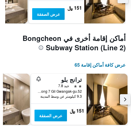
151 ﷼
عرض الصفقة
أماكن إقامة أخرى في Bongcheon
Subway Station (Line 2)
عرض كافة أماكن إقامة 65
ترانج بلو
2 نجمتين
جيد 7.8
52.Sillim-Dong 7 Gil Gwangak-gu, سيول, كوريا الجنوبية
9.3 كيلومتر عن وسط المدينة
151 ﷼
عرض الصفقة