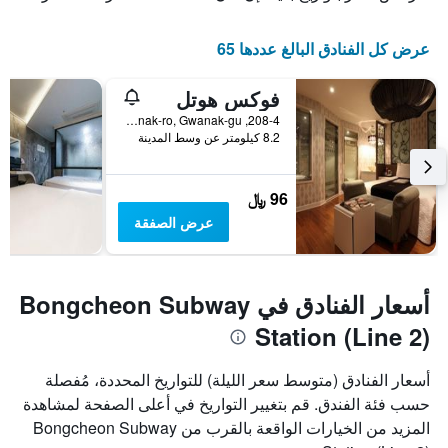
عرض كل الفنادق البالغ عددها 65
فوكس هوتل
208-4, Gwanak-ro, Gwanak-gu, سيول, كوريا الجنوبية
8.2 كيلومتر عن وسط المدينة
96 ﷼
عرض الصفقة
أسعار الفنادق في Bongcheon Subway
Station (Line 2)
أسعار الفنادق (متوسط سعر الليلة) للتواريخ المحددة، مُفصلة
حسب فئة الفندق. قم بتغيير التواريخ في أعلى الصفحة لمشاهدة
المزيد من الخيارات الواقعة بالقرب من Bongcheon Subway