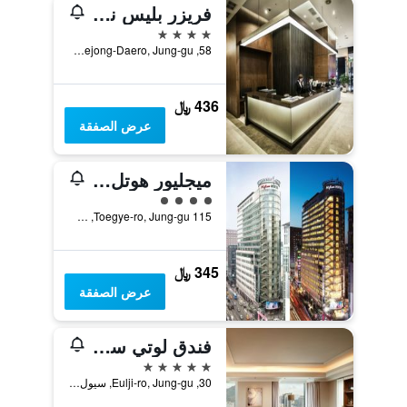
فريزر بليس نامدايمون سول
4 نجوم
58, Sejong-Daero, Jung-gu, سيول, كوريا الجنوبية
436 ﷼
عرض الصفقة
ميجليور هوتل سول ميونجدونج
تقييم فئة 4
115 Toegye-ro, Jung-gu, سيول, كوريا الجنوبية
345 ﷼
عرض الصفقة
فندق لوتي سيول
5 نجوم
30, Eulji-ro, Jung-gu, سيول, كوريا الجنوبية