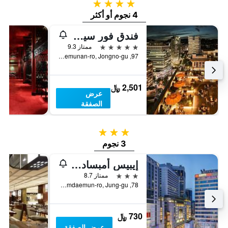
4 نجوم
4 نجوم أو أكثر
فندق فور سيزونز سيول
5 نجوم
ممتاز 9.3
97, Saemunan-ro, Jongno-gu, سيول, كوريا الجنوبية
2,501 ﷼
عرض
الصفقة
3 نجوم
3 نجوم
إيبيس أمبسادور ميونغ-دونغ
3 نجوم
ممتاز 8.7
78, Namdaemun-ro, Jung-gu, سيول, كوريا الجنوبية
730 ﷼
عرض الصفقة