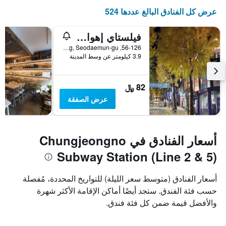
عرض كل الفنادق البالغ عددها 524
فيلستاي إهوا بوتيك
56-126, Daehyeon-Dong, Seodaemun-gu, سيول, كوريا الجنوبية
3.9 كيلومتر عن وسط المدينة
82 ﷼
عرض الصفقة
أسعار الفنادق في Chungjeongno
Subway Station (Line 2 & 5)
أسعار الفنادق (متوسط سعر الليلة) للتواريخ المحددة، مُفصلة
حسب فئة الفندق. ستجد أيضًا أماكن الإقامة الأكثر شهرة
والأفضل قيمة ضمن كل فئة فندق.