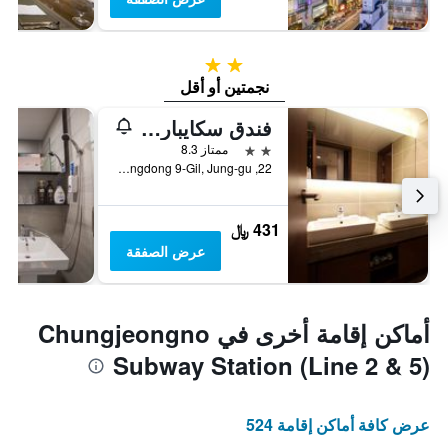
2 نجمتين
نجمتين أو أقل
فندق سكايبارك ميونغدونغ 2
2 نجمتين
ممتاز 8.3
22, Myeongdong 9-Gil, Jung-gu, سيول, كوريا الجنوبية
431 ﷼
عرض الصفقة
أماكن إقامة أخرى في Chungjeongno
Subway Station (Line 2 & 5)
عرض كافة أماكن إقامة 524