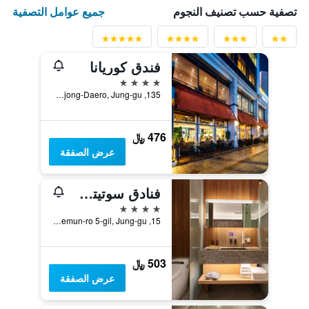
جميع عوامل التصفية
تصفية حسب تصنيف النجوم
فندق كوريانا
4 نجوم
135, Sejong-Daero, Jung-gu, سيول, كوريا الجنوبية
476 ﷼
عرض الصفقة
فنادق سوتيتسو ذا سبليسير سول مييونغدونغ
4 نجوم
15, Namdaemun-ro 5-gil, Jung-gu, سيول, كوريا الجنوبية
503 ﷼
عرض الصفقة