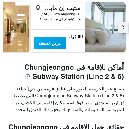
ستيب إن مايونغ دونغ 1
15F, 55 Myeongdong-Gil, سيول, كوريا الجنوبية
1.4 كيلومتر عن وسط المدينة
209 ﷼
عرض الصفقة
أماكن للإقامة في Chungjeongno
Subway Station (Line 2 & 5)
تصفح عبر الخريطة للعثور على فنادق قريبة من حي(أحياء)
Chungjeongno Subway Station (Line 2 & 5) التي تخطط
لزيارتها. سيؤدي النقر فوق اسم مكان إقامة إلى الكشف عن
المزيد من المعلومات والسماح لك بحجز ذلك الفندق المحدد.
حقائق حول الإقامة في Chungjeongno