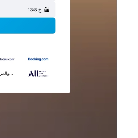
خ 13/8
...والمز