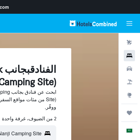
.com
رحلات طيران
فنادق
ا
سيارات
(anji Camping Site
حزم العروض
ابحث عن
استكشاف
ووفّر.
رحلات
2 من الضيوف، غرفة واحدة
العَرَبِيَّة