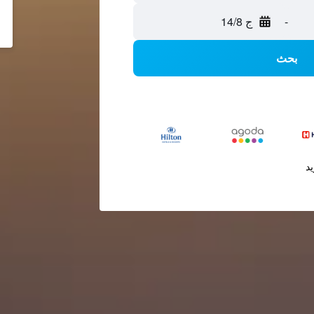
-
ج 14/8
بحث
يد