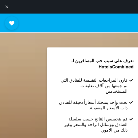
تعرف على سبب حب المسافرين لـ
HotelsCombined
قارن المراجعات التقييمية للفنادق التي
تم جمعها من آلاف تعليقات
المستخدمين.
بحث واحد يمنحك أسعاراً دقيقة للفنادق
ذات الأسعار المعقولة.
قم بتخصيص النتائج حسب سلسلة
الفنادق ووسائل الراحة والسعر وغير
ذلك من الأمور.