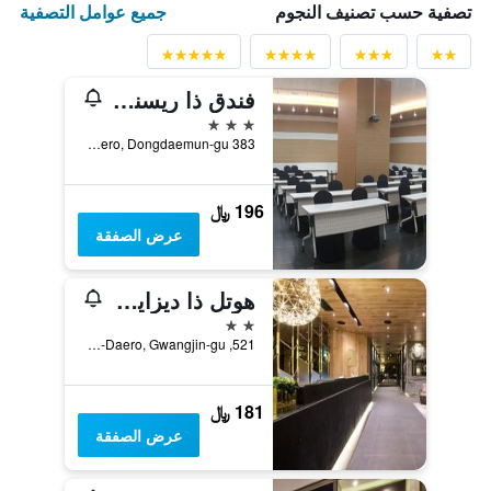
جميع عوامل التصفية
تصفية حسب تصنيف النجوم
فندق ذا ريسنز دونغديمون
3 نجوم
383 Cheonho-daero, Dongdaemun-gu, سيول, كوريا الجنوبية
196 ﷼
عرض الصفقة
هوتل ذا ديزاينرز كونداي
2 نجمتين
521, Cheonho-Daero, Gwangjin-gu, سيول, كوريا الجنوبية
181 ﷼
عرض الصفقة