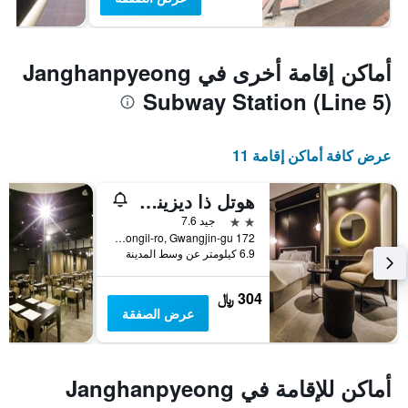
أماكن إقامة أخرى في Janghanpyeong
Subway Station (Line 5)
عرض كافة أماكن إقامة 11
هوتل ذا ديزينرز بريميير سيونغسو آند كونكوك يونيف
2 نجمتين
جيد 7.6
172 Dongil-ro, Gwangjin-gu, سيول, كوريا الجنوبية
6.9 كيلومتر عن وسط المدينة
304 ﷼
عرض الصفقة
أماكن للإقامة في Janghanpyeong