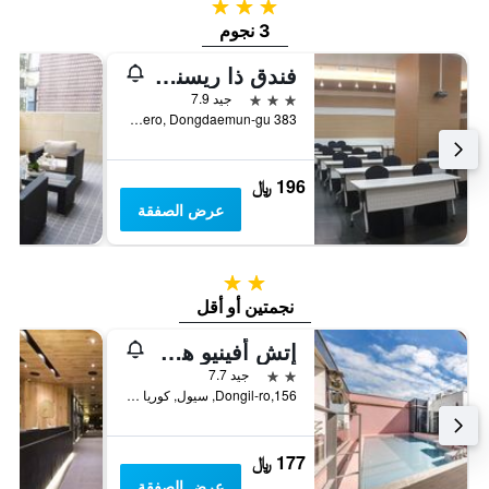
3 نجوم
3 نجوم
فندق ذا ريسنز دونغديمون
3 نجوم
جيد 7.9
383 Cheonho-daero, Dongdaemun-gu, سيول, كوريا الجنوبية
196 ﷼
عرض الصفقة
2 نجمتين
نجمتين أو أقل
إتش أفينيو هوتل كونداي
2 نجمتين
جيد 7.7
Dongil-ro,156, سيول, كوريا الجنوبية
177 ﷼
عرض الصفقة