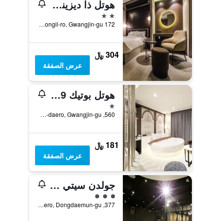
هوتل ذا ديزينرز بريميير سيونغسو آند كونكوك يونيف
2 نجمتين
172 Dongil-ro, Gwangjin-gu, سيول, كوريا الجنوبية
304 ﷼
عرض الصفقة
هوتل بوتيك 9 نيونجدونج
نجمة واحدة
560, Cheonho-daero, Gwangjin-gu, سيول, كوريا الجنوبية
181 ﷼
عرض الصفقة
جولدن سيتي هوتل دونجدايمون
تقييم فئة 3
377, Cheonho-Daero, Dongdaemun-gu, سيول, كوريا الجنوبية