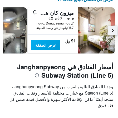
ميزون كان هوتل دونجديمون
تقييم فئة 2
لا بأس 5.2
7, Sagajeong-ro, Dongdaemun-gu, سيول, كوريا الجنوبية
5.7 كيلومتر عن وسط المدينة
91 ﷼
عرض الصفقة
أسعار الفنادق في Janghanpyeong
Subway Station (Line 5)
وجدنا الفنادق التالية بالقرب من Janghanpyeong Subway
Station (Line 5) مع خيارات مختلفة للأسعار وفئات الفنادق.
ستجد أيضًا أماكن الإقامة الأكثر شهرة والأفضل قيمة ضمن كل
فئة فندق.