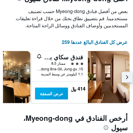
1
محور
X
محور
بعض من أفضل فنادق Myeong-dong حسب تصنيف
Y
الذي
الذي
يعرض
مستخدمينا. قم بتضييق نطاق بحثك من خلال قراءة تعليقات
عدد
يعرض
المستخدمين وأوصاف الفنادق ووسائل الراحة المتاحة.
الأيام
متوسط
قبل
سعر
غرفة
الإقامة
عرض كل الفنادق البالغ عددها 259
في
يتضمن
عطلة
المخطط
فندق سكاي بارك ميونغدونغ
نهاية
التالي
1
هذا
تقييم فئة 3
ممتاز 8.5
محور
الأسبوع
15, Myeongdong 8na-Gil, Jung-gu, سيول, كوريا الجنوبية
Y
خلال
1.1 كيلومتر عن وسط المدينة
آخر
الذي
3
يعرض
414 ﷼
أيام
متوسط
عرض الصفقة
سعر
غرفة
أرخص الفنادق في Myeong-dong،
سيول