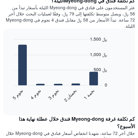
كم تكلفة فندق في Myeong-dongالليلة؟
Y
غرفة
عثر المستخدمون على فنادق في Myeong-dong الليلة بأسعار تبدأ من
الذي
كل
58 ﷼، ويصل متوسط تكلفتها إلى 79 ﷼، وفقًا لعمليات البحث خلال آخر
يعرض
يوم
72 ساعة. تبدأ الأسعار من 58 ﷼ مقابل فندق 4 نجوم في Myeong-dong
متوسط
في
الليلة.
سعر
الأسبوع
غرفة
يتضمن
1,500 ﷼
المخطط
Bar
1
Chart
graphic.
chart
محور
1,000 ﷼
with
X
5
الذي
bars.
500 ﷼
يعرض
أيام
يعرض
الأسبوع.
المخطط
0
يتضمن
التالي
ن
م
ن
ن
ن
ة
ن
م
ن
م
المخطط
متوسط
3
ج
و
1
ج
م
5
ج
و
4
ج
و
2
ج
م
ت
ا
التالي
End
سعر
1
of
الغرفة
interactive
محور
هذه
chart
Y
كم تكلفة غرفة Myeong-dong فندق خلال عطلة نهاية هذا
الليلة
الذي
الذي
الأسبوع؟
يعرض
عُثر
خلال آخر 72 ساعة، شهدنا انخفاض أسعار فنادق في Myeong-dong خلال
متوسط
عليه