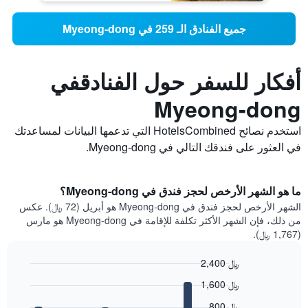
جميع الفنادق الـ 259 في Myeong-dong
أفكار للسفر حول الفنادقفي
Myeong-dong
استخدم نصائح HotelsCombined التي تدعمها البيانات لمساعدتك
في العثور على فندقك التالي في Myeong-dong.
ما هو الشهر الأرخص لحجز فندق في Myeong-dong؟
الشهر الأرخص لحجز فندق في Myeong-dong هو أبريل (72 ﷼). عكس
من ذلك، فإن الشهر الأكثر تكلفة للإقامة في Myeong-dong هو مارس
(1,767 ﷼).
2,400 ﷼
Bar
Chart
1,600 ﷼
graphic.
chart
with
800 ﷼