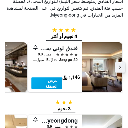
أسعار الفنادق (متوسط سعر الليلة) للتواريخ المحددة، مُفصلة
حسب فئة الفندق. قم بتغيير التواريخ في أعلى الصفحة لمشاهدة
المزيد من الخيارات في Myeong-dong.
4 نجوم
4 نجوم أو أكثر
فندق لوتي سيول
5 نجوم
ممتاز 9.0
30, Eulji-ro, Jung-gu, سيول, كوريا الجنوبية
1,146 ﷼
عرض
الصفقة
3 نجوم
3 نجوم
Metro Hotel Myeongdong
3 نجوم
ممتاز 8.9