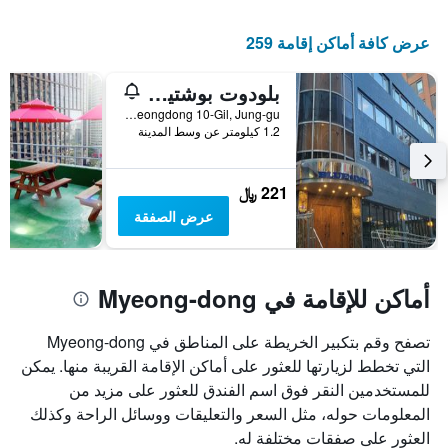
عرض كافة أماكن إقامة 259
بلودوت بوشتيل ميونغودونج
2F, 19-27, Myeongdong 10-Gil, Jung-gu, سيول, كوريا الجنوبية
1.2 كيلومتر عن وسط المدينة
221 ﷼
عرض الصفقة
أماكن للإقامة في Myeong-dong
تصفح وقم بتكبير الخريطة على المناطق في Myeong-dong
التي تخطط لزيارتها للعثور على أماكن الإقامة القريبة منها. يمكن
للمستخدمين النقر فوق اسم الفندق للعثور على مزيد من
المعلومات حوله، مثل السعر والتعليقات ووسائل الراحة وكذلك
العثور على صفقات مختلفة له.