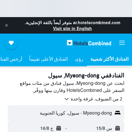
ar.hotelscombined.com
متوفر أيضاً باللغة الإنجليزية.
Visit site in English
رؤى
الفنادق الأعلى تقييماً
أرخص الفنا
الفنادقفي Myeong-dong, سيول
ابحث عن Myeong-dong، سيول فنادق من مئات مواقع
السفر على HotelsCombined وقارن بينها ووفّر.
2 من الضيوف، غرفة واحدة
Myeong-dong - سيول، كوريا الجنوبية
س 15/8
-
ح 16/8