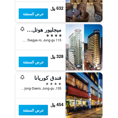
632 ﷼
عرض الصفقة
ميجليور هوتل سول ميونجدونج
تقييم فئة 4
115 Toegye-ro, Jung-gu, سيول, كوريا الجنوبية
328 ﷼
عرض الصفقة
فندق كوريانا
4 نجوم
135, Sejong-Daero, Jung-gu, سيول, كوريا الجنوبية
454 ﷼
عرض الصفقة