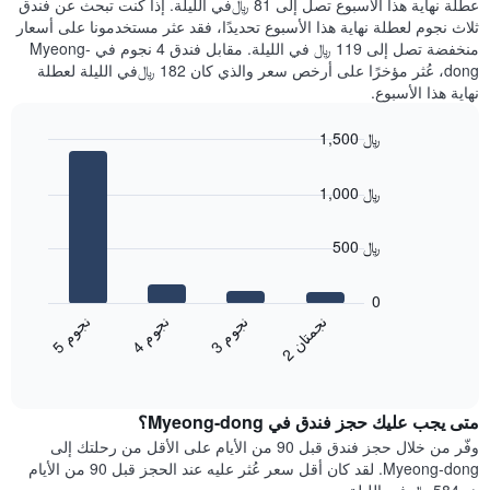
عطلة نهاية هذا الأسبوع تصل إلى 81 ﷼في الليلة. إذا كنت تبحث عن فندق
سعر
خلال
ثلاث نجوم لعطلة نهاية هذا الأسبوع تحديدًا، فقد عثر مستخدمونا على أسعار
غرفة
آخر
منخفضة تصل إلى 119 ﷼ في الليلة. مقابل فندق 4 نجوم في Myeong-
3
dong، عُثر مؤخرًا على أرخص سعر والذي كان 182 ﷼في الليلة لعطلة
أيام
نهاية هذا الأسبوع.
مع
التصنيف
1,500 ﷼
حسب
النجوم
Bar
Chart
graphic.
يتضمن
chart
1,000 ﷼
with
المخطط
4
1
bars.
محور
500 ﷼
X
يعرض
التي
المخطط
0
تعرض
التالي
ن
ن
ن
م
ن
م
ن
م
فئات
متوسط
3
ج
و
4
ج
و
5
ج
و
الفنادق
2
ج
م
ت
ا
End
سعر
بالنجوم.
of
الغرفة
interactive
يتضمن
خلال
chart
المخطط
متى يجب عليك حجز فندق في Myeong-dong؟
عطلة
1
نهاية
وفّر من خلال حجز فندق قبل 90 من الأيام على الأقل من رحلتك إلى
محور
هذا
Myeong-dong. لقد كان أقل سعر عُثر عليه عند الحجز قبل 90 من الأيام
Y
الأسبوع