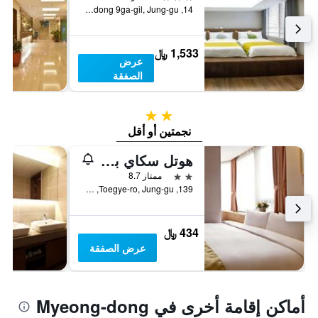
14, Myeongdong 9ga-gil, Jung-gu, سيول, كوريا الجنوبية
1,533 ﷼
عرض
الصفقة
2 نجمتين
نجمتين أو أقل
هوتل سكاي بارك ميونج دونج 3
2 نجمتين
ممتاز 8.7
139, Toegye-ro, Jung-gu, سيول, كوريا الجنوبية
434 ﷼
عرض الصفقة
أماكن إقامة أخرى في Myeong-dong