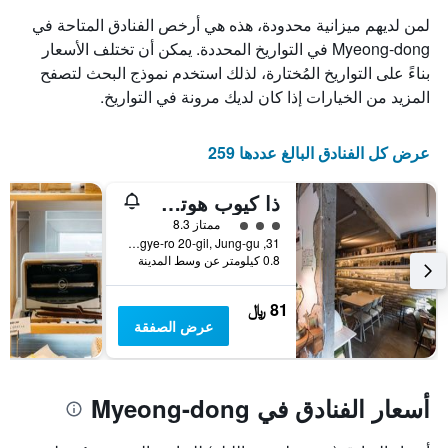
لمن لديهم ميزانية محدودة، هذه هي أرخص الفنادق المتاحة في
Myeong-dong في التواريخ المحددة. يمكن أن تختلف الأسعار
بناءً على التواريخ المُختارة، لذلك استخدم نموذج البحث لتصفح
المزيد من الخيارات إذا كان لديك مرونة في التواريخ.
عرض كل الفنادق البالغ عددها 259
ذا كيوب هوتل - دار ضيافة
تقييم فئة 3
ممتاز 8.3
31, Toegye-ro 20-gil, Jung-gu, سيول, كوريا الجنوبية
0.8 كيلومتر عن وسط المدينة
81 ﷼
عرض الصفقة
أسعار الفنادق في Myeong-dong