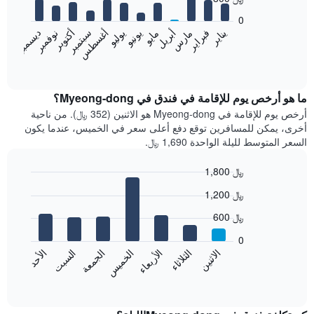
12
bars.
0
فبراير
مايو
أغسطس
نوفمبر
يناير
أبريل
يوليو
أكتوبر
مارس
يونيو
سبتمبر
ديسمبر
يعرض
المخطط
End
of
التالي
interactive
متوسط
chart
سعر
ما هو أرخص يوم للإقامة في فندق في Myeong-dong؟
غرفة
أرخص يوم للإقامة في Myeong-dong هو الاثنين (352 ﷼). من ناحية
كل
أخرى، يمكن للمسافرين توقع دفع أعلى سعر في الخميس، عندما يكون
شهر
السعر المتوسط لليلة الواحدة 1,690 ﷼.
يتضمن
المخطط
1,800 ﷼
1
Bar
محور
Chart
1,200 ﷼
graphic.
chart
X
with
الذي
600 ﷼
7
يعرض
bars.
0
الشهور.
الاثنين
الخميس
الأحد
الأربعاء
السبت
الثلاثاء
الجمعة
يتضمن
يعرض
المخطط
المخطط
End
التالي
of
التالي
interactive
1
متوسط
chart
محور
سعر