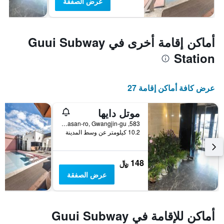
عرض الصفقة
أماكن إقامة أخرى في Guui Subway
Station
عرض كافة أماكن إقامة 27
موتل دايها
583, Achasan-ro, Gwangjin-gu, سيول, كوريا الجنوبية
10.2 كيلومتر عن وسط المدينة
148 ﷼
عرض الصفقة
أماكن للإقامة في Guui Subway