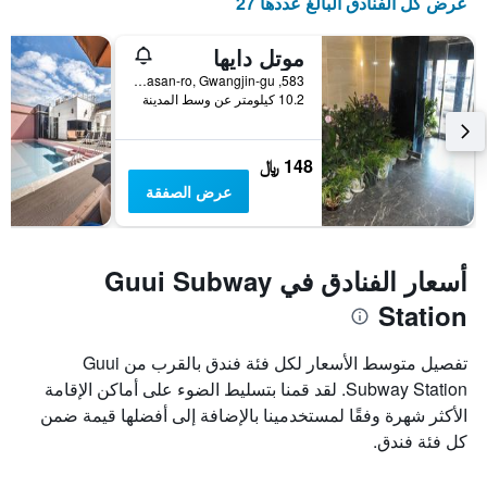
عرض كل الفنادق البالغ عددها 27
موتل دايها
583, Achasan-ro, Gwangjin-gu, سيول, كوريا الجنوبية
10.2 كيلومتر عن وسط المدينة
148 ﷼
عرض الصفقة
أسعار الفنادق في Guui Subway
Station
تفصيل متوسط الأسعار لكل فئة فندق بالقرب من Guui
Subway Station. لقد قمنا بتسليط الضوء على أماكن الإقامة
الأكثر شهرة وفقًا لمستخدمينا بالإضافة إلى أفضلها قيمة ضمن
كل فئة فندق.