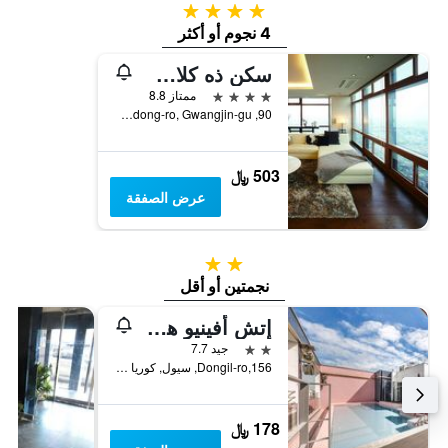
4 نجوم
4 نجوم أو أكثر
سكن ذه كلاسيك 500 بنتاز إكسكيوتيف
4 نجوم
ممتاز 8.8
90, Neungdong-ro, Gwangjin-gu, سيول, كوريا الجنوبية
503 ﷼
عرض الصفقة
2 نجمتين
نجمتين أو أقل
إتش أفينيو هوتل كونداي
2 نجمتين
جيد 7.7
Dongil-ro,156, سيول, كوريا الجنوبية
178 ﷼