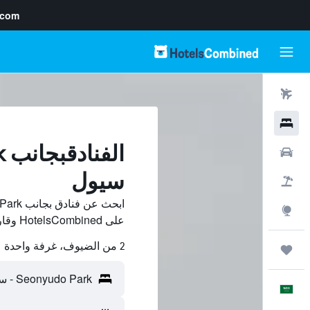
.com
رحلات طيران
فنادق
سيارات
سيول
حزم العروض
استكشاف
على HotelsCombined وقارن بينها ووفّر.
2 من الضيوف، غرفة واحدة
رحلات
العَرَبِيَّة