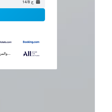
ج 14/8
...والمز