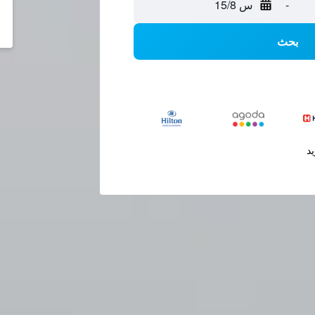
-
س 15/8
بحث
يد