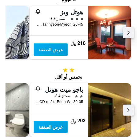
هوتل ويز
تقييم فئة 3
ممتاز 8.3
20-45, Seongdong-ro, Tanhyeon-Myeon, باجو, كوريا الجنوبية
210 ﷼
عرض الصفقة
2 نجمتين
نجمتين أو أقل
باجو ميت هوتل
2 نجمتين
ممتاز 8.4
39-35, LCD-ro 241Beon-Gil, باجو, كوريا الجنوبية
203 ﷼
عرض الصفقة