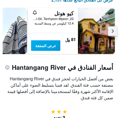
كيو هوتل
22, Saemcheol-Gil, Tanhyeon-Myeon, باجو, كوريا الجنوبية
12.4 كيلومتر عن وسط المدينة
81 ﷼
عرض الصفقة
أسعار الفنادق في Hantangang River
بعض من أفضل الخيارات لحجز فندق في Hantangang River
مصنفة حسب فئة الفندق. لقد قمنا بتسليط الضوء على أماكن
الإقامة الأكثر شهرة وفقًا لمستخدمينا بالإضافة إلى أفضلها قيمة
ضمن كل فئة فندق.
3 نجوم
3 نجوم