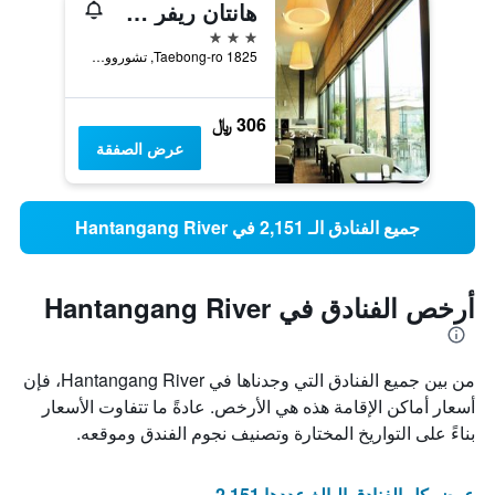
هانتان ريفر سبا هوتل
3 نجوم
1825 Taebong-ro, تشوروون, كوريا الجنوبية
306 ﷼
عرض الصفقة
جميع الفنادق الـ 2,151 في Hantangang River
أرخص الفنادق في Hantangang River
من بين جميع الفنادق التي وجدناها في Hantangang River، فإن
أسعار أماكن الإقامة هذه هي الأرخص. عادةً ما تتفاوت الأسعار
بناءً على التواريخ المختارة وتصنيف نجوم الفندق وموقعه.
عرض كل الفنادق البالغ عددها 2,151