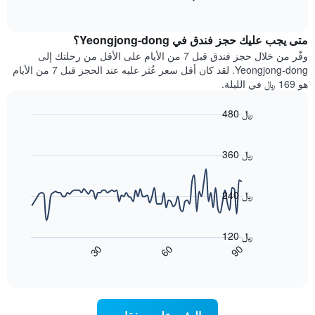
بالنجوم.
of
الغرفة
interactive
يتضمن
خلال
chart
المخطط
متى يجب عليك حجز فندق في Yeongjong-dong؟
عطلة
1
نهاية
وفّر من خلال حجز فندق قبل 7 من الأيام على الأقل من رحلتك إلى
محور
هذا
Yeongjong-dong. لقد كان أقل سعر عُثر عليه عند الحجز قبل 7 من الأيام
Y
الأسبوع
هو 169 ﷼ في الليلة.
الذي
الذي
يعرض
عُثر
متوسط
480 ﷼
عليه
سعر
Line
Chart
خلال
الغرفة
graphic.
chart
آخر
هذه
with
360 ﷼
3
90
الليلة
أيام
data
الذي
points.
مع
عُثر
240 ﷼
التصنيف
عليه
حسب
يعرض
خلال
النجوم
المخطط
آخر
120 ﷼
التالي
يتضمن
3
90
30
60
كيفية
المخطط
End
أيام
of
1
تغير
interactive
سعر
محور
chart
X
غرفة
عند
الذي