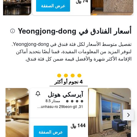
74 ﷼
غرفة
عرض الصفقة
أسعار الفنادق في Yeongjong-dong
تفصيل متوسط الأسعار لكل فئة فندق في Yeongjong-dong.
لنوفر المزيد من المعلومات المفيدة، قمنا أيضًا بتحديد أماكن
الإقامة الأكثر شهرة والأفضل قيمة ضمن كل فئة فندق.
تقييم فئة 4
4 نجوم أو أكثر
آيرسكي هوتل
تقييم فئة 4
ممتاز 8.5
31, Eunhasu-ro 29beon-gil, إنشيون, كوريا الجنوبية
144 ﷼
عرض الصفقة