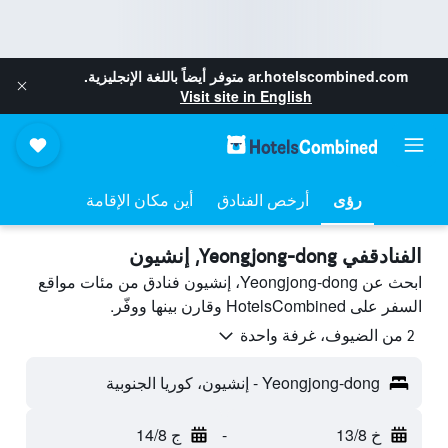
ar.hotelscombined.com
متوفر أيضاً باللغة الإنجليزية.
Visit site in English
رؤى
أرخص الفنادق
أين مكان الإقامة
الفنادقفي Yeongjong-dong, إنشيون
ابحث عن Yeongjong-dong، إنشيون فنادق من مئات مواقع
السفر على HotelsCombined وقارن بينها ووفّر.
2 من الضيوف، غرفة واحدة
Yeongjong-dong - إنشيون، كوريا الجنوبية
خ 13/8
-
ج 14/8