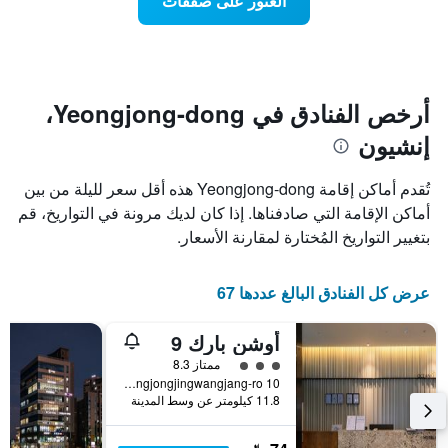
العثور على صفقات
يعرض
اقتراب
تاريخ
فئات
الإقامة
الفنادق
يتضمن
بالنجوم.
يتضمن
المخطط
1
المخطط
أرخص الفنادق في Yeongjong-dong،
1
محور
إنشيون
X
محور
Y
الذي
الذي
يعرض
تُقدم أماكن إقامة Yeongjong-dong هذه أقل سعر لليلة من بين
عدد
يعرض
أماكن الإقامة التي صادفناها. إذا كان لديك مرونة في التواريخ، قم
الأيام
متوسط
بتغيير التواريخ المُختارة لمقارنة الأسعار.
قبل
سعر
غرفة
الإقامة
في
يتضمن
عرض كل الفنادق البالغ عددها 67
عطلة
المخطط
نهاية
التالي
1
هذا
أوشن بارك 9
محور
الأسبوع
تقييم فئة 3
ممتاز 8.3
Y
خلال
10 Yeongjongjingwangjang-ro, إنشيون, كوريا الجنوبية
آخر
الذي
11.8 كيلومتر عن وسط المدينة
3
يعرض
أيام
متوسط
سعر