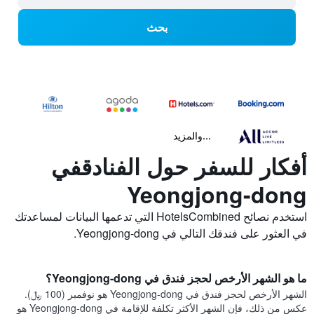
بحث
...والمزيد
أفكار للسفر حول الفنادقفي
Yeongjong-dong
استخدم نصائح HotelsCombined التي تدعمها البيانات لمساعدتك
في العثور على فندقك التالي في Yeongjong-dong.
ما هو الشهر الأرخص لحجز فندق في Yeongjong-dong؟
الشهر الأرخص لحجز فندق في Yeongjong-dong هو نوفمبر (100 ﷼).
عكس من ذلك، فإن الشهر الأكثر تكلفة للإقامة في Yeongjong-dong هو