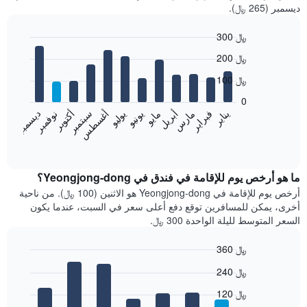
ديسمبر (265 ﷼).
300 ﷼
Bar
Chart
200 ﷼
graphic.
chart
with
100 ﷼
12
bars.
0
فبراير
مايو
أغسطس
نوفمبر
يناير
أبريل
يوليو
أكتوبر
مارس
يونيو
سبتمبر
ديسمبر
يعرض
المخطط
End
of
التالي
interactive
متوسط
chart
سعر
ما هو أرخص يوم للإقامة في فندق في Yeongjong-dong؟
غرفة
أرخص يوم للإقامة في Yeongjong-dong هو الاثنين (100 ﷼). من ناحية
كل
أخرى، يمكن للمسافرين توقع دفع أعلى سعر في السبت، عندما يكون
شهر
السعر المتوسط لليلة الواحدة 300 ﷼.
يتضمن
المخطط
360 ﷼
1
Bar
محور
Chart
240 ﷼
graphic.
chart
X
with
الذي
120 ﷼
7
يعرض