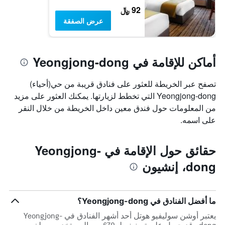
92 ﷼
عرض الصفقة
أماكن للإقامة في Yeongjong-dong
تصفح عبر الخريطة للعثور على فنادق قريبة من حي(أحياء)
Yeongjong-dong التي تخطط لزيارتها. يمكنك العثور على مزيد
من المعلومات حول فندق معين داخل الخريطة من خلال النقر
على اسمه.
حقائق حول الإقامة في Yeongjong-
dong، إنشيون
ما أفضل الفنادق في Yeongjong-dong؟
يعتبر أوشن سوليفيو هوتل أحد أشهر الفنادق في Yeongjong-