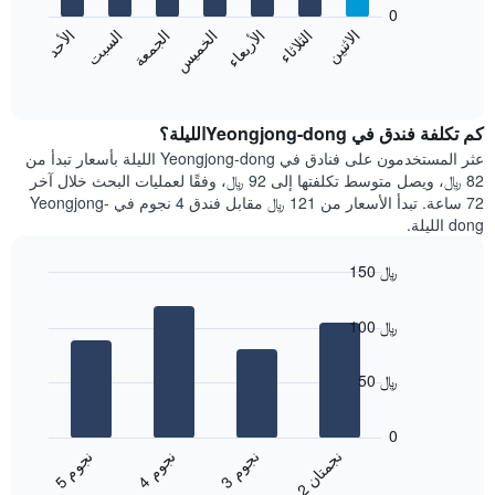
bars.
0
الشهور.
الاثنين
الثلاثاء
الأربعاء
الخميس
الجمعة
السبت
الأحد
يتضمن
يعرض
المخطط
المخطط
End
التالي
of
التالي
interactive
1
متوسط
chart
محور
سعر
كم تكلفة فندق في Yeongjong-dongالليلة؟
Y
غرفة
عثر المستخدمون على فنادق في Yeongjong-dong الليلة بأسعار تبدأ من
الذي
كل
82 ﷼، ويصل متوسط تكلفتها إلى 92 ﷼، وفقًا لعمليات البحث خلال آخر
يعرض
يوم
72 ساعة. تبدأ الأسعار من 121 ﷼ مقابل فندق 4 نجوم في Yeongjong-
متوسط
في
dong الليلة.
سعر
الأسبوع
غرفة
يتضمن
150 ﷼
المخطط
Bar
1
Chart
graphic.
chart
محور
100 ﷼
with
X
4
الذي
bars.
50 ﷼
يعرض
أيام
يعرض
الأسبوع.
المخطط
0
يتضمن
التالي
ن
ن
ن
م
ن
م
ن
م
المخطط
متوسط
3
ج
و
4
ج
و
5
ج
و
2
ج
م
ت
ا
التالي
End
سعر