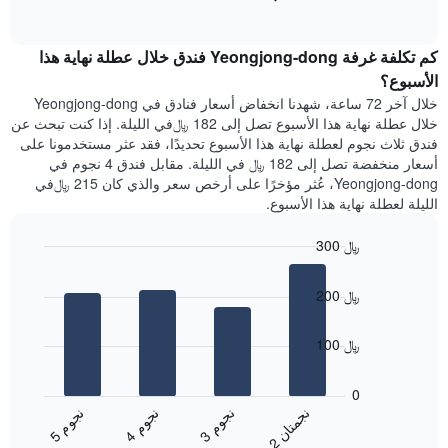
1
of
الغرفة
interactive
محور
هذه
chart
Y
كم تكلفة غرفة Yeongjong-dong فندق خلال عطلة نهاية هذا
الليلة
الذي
الذي
الأسبوع؟
يعرض
عُثر
خلال آخر 72 ساعة، شهدنا انخفاض أسعار فنادق في Yeongjong-dong
متوسط
عليه
خلال عطلة نهاية هذا الأسبوع تصل إلى 182 ﷼في الليلة. إذا كنت تبحث عن
سعر
خلال
فندق ثلاث نجوم لعطلة نهاية هذا الأسبوع تحديدًا، فقد عثر مستخدمونا على
غرفة
آخر
أسعار منخفضة تصل إلى 182 ﷼ في الليلة. مقابل فندق 4 نجوم في
3
Yeongjong-dong، عُثر مؤخرًا على أرخص سعر والذي كان 215 ﷼في
أيام
الليلة لعطلة نهاية هذا الأسبوع.
مع
التصنيف
300 ﷼
حسب
النجوم
Bar
Chart
graphic.
يتضمن
chart
200 ﷼
with
المخطط
4
1
bars.
محور
100 ﷼
X
يعرض
التي
المخطط
0
تعرض
التالي
ن
ن
ن
م
ن
م
ن
م
فئات
متوسط
3
ج
و
4
ج
و
5
ج
و
الفنادق
2
ج
م
ت
ا
End
سعر