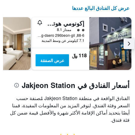
عرض كل الفنادق البالغ عددها
إكونومي هوتل إنشيون
تقييم فئة 2
ممتاز 8.1
88-6, Bupyeong-daero 296beon-gil, إنشيون, كوريا الجنوبية
7.1 كيلومتر عن وسط المدينة
118 ﷼
عرض الصفقة
أسعار الفنادق في Jakjeon Station
الفنادق الواقعة في منطقة Jakjeon Station مُصنفة حسب
السعر وفئة الفندق. لنوفر المزيد من المعلومات المفيدة، قمنا
أيضًا بتحديد أماكن الإقامة الأكثر شهرة والأفضل قيمة ضمن كل
فئة فندق.