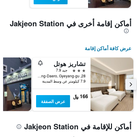
أماكن إقامة أخرى في Jakjeon Station
عرض كافة أماكن إقامة
تشاريز هوتل
3 نجوم
جيد 7.9
28, Gyeyang-Daero, Gyeyang-gu, إنشيون, كوريا الجنوبية
7.9 كيلومتر عن وسط المدينة
166 ﷼
عرض الصفقة
أماكن للإقامة في Jakjeon Station