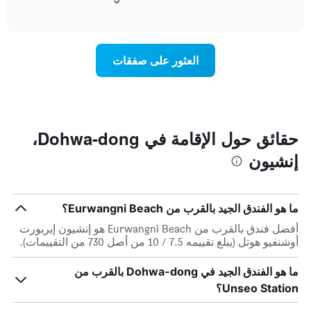
التالي
of
التالي
interactive
1
متوسط
chart
محور
سعر
Y
غرفة
العثور على صفقات
الذي
كل
يعرض
يوم
متوسط
في
سعر
الأسبوع
غرفة
يتضمن
المخطط
حقائق حول الإقامة في Dohwa-dong،
1
إنشيون
محور
X
الذي
يعرض
ما هو الفندق الجيد بالقرب من Eurwangni Beach؟
أيام
الأسبوع.
أفضل فندق بالقرب من Eurwangni Beach هو إنشيون إيربورت
يتضمن
أوشنفيو هوتل (يبلغ تقييمه 7.5 / 10 من أصل 730 من التقييمات).
المخطط
التالي
ما هو الفندق الجيد في Dohwa-dong بالقرب من
1
Unseo Station؟
محور
Y