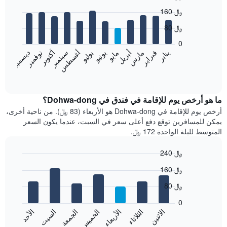
Bar
Chart
160 ﷼
graphic.
chart
with
80 ﷼
12
bars.
0
نوفمبر
فبراير
مايو
أغسطس
يناير
أبريل
يوليو
أكتوبر
مارس
يونيو
سبتمبر
ديسمبر
يعرض
المخطط
End
of
التالي
interactive
متوسط
chart
سعر
ما هو أرخص يوم للإقامة في فندق في Dohwa-dong؟
غرفة
أرخص يوم للإقامة في Dohwa-dong هو الأربعاء (83 ﷼). من ناحية أخرى،
كل
يمكن للمسافرين توقع دفع أعلى سعر في السبت، عندما يكون السعر
شهر
المتوسط لليلة الواحدة 172 ﷼.
يتضمن
المخطط
240 ﷼
1
Bar
محور
Chart
160 ﷼
graphic.
chart
X
with
الذي
80 ﷼
7
يعرض
bars.
0
الشهور.
الاثنين
الثلاثاء
الأربعاء
الخميس
الجمعة
السبت
الأحد
يتضمن
يعرض
المخطط
المخطط
End