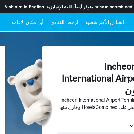
ar.hotelscombined
متوفر أيضاً باللغة الإنجليزية.
Visit site in English
أرخص الفنادق
أين مكان الإقامة
فنادقبجانب Incheon
International Airp
 فنادق بجانب Incheon International Airport Terminal 1
Station من مئات مواقع السفر على HotelsCombined وقارن بينها