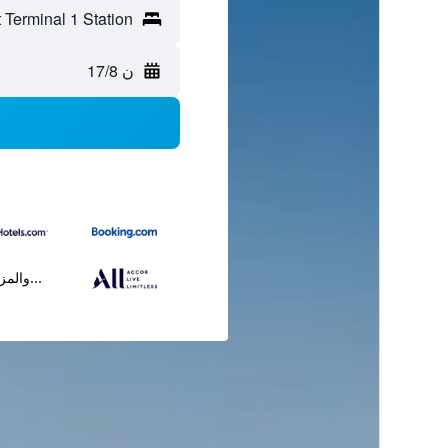
ن 17/8
...والمز