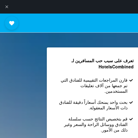
تعرف على سبب حب المسافرين لـ
HotelsCombined
قارن المراجعات التقييمية للفنادق التي
تم جمعها من آلاف تعليقات
المستخدمين.
بحث واحد يمنحك أسعاراً دقيقة للفنادق
ذات الأسعار المعقولة.
قم بتخصيص النتائج حسب سلسلة
الفنادق ووسائل الراحة والسعر وغير
ذلك من الأمور.