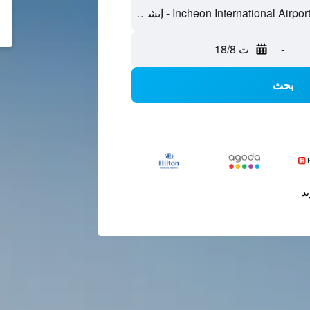
-
ث 18/8
بحث
يد