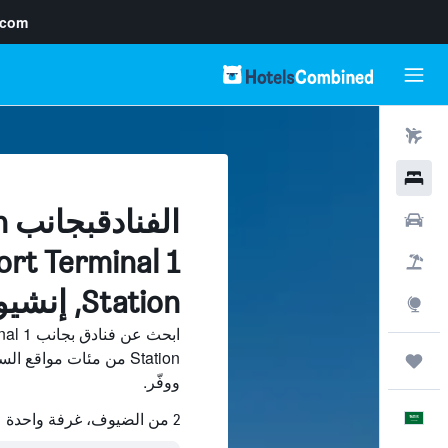
.com
رحلات طيران
فنادق
ال
سيارات
ort Terminal 1
حزم العروض
Station, إنشيون
استكشاف
ابحث عن
رحلات
ووفّر.
العَرَبِيَّة
2 من الضيوف، غرفة واحدة