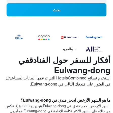
بحث
...والمزيد
أفكار للسفر حول الفنادقفي
Eulwang-dong
استخدم نصائح HotelsCombined التي تدعمها البيانات لمساعدتك
في العثور على فندقك التالي في Eulwang-dong.
ما هو الشهر الأرخص لحجز فندق في Eulwang-dong؟
الشهر الأرخص لحجز فندق في Eulwang-dong هو يونيو (636 ﷼). عكس
من ذلك، فإن الشهر الأكثر تكلفة للإقامة في Eulwang-dong هو أبريل