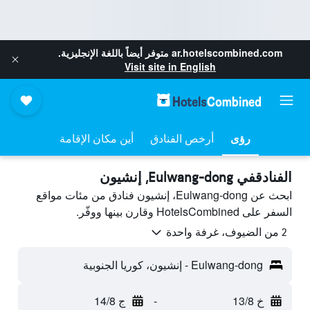
ar.hotelscombined.com
متوفر أيضاً باللغة الإنجليزية.
Visit site in English
رؤى
أرخص الفنادق
أين مكان الإقامة
الفنادقفي Eulwang-dong, إنشيون
ابحث عن Eulwang-dong، إنشيون فنادق من مئات مواقع
السفر على HotelsCombined وقارن بينها ووفّر.
2 من الضيوف، غرفة واحدة
Eulwang-dong - إنشيون، كوريا الجنوبية
خ 13/8
-
ج 14/8