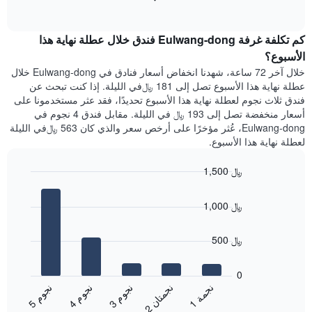
1
of
الغرفة
interactive
محور
هذه
chart
Y
كم تكلفة غرفة Eulwang-dong فندق خلال عطلة نهاية هذا
الليلة
الذي
الذي
الأسبوع؟
يعرض
عُثر
خلال آخر 72 ساعة، شهدنا انخفاض أسعار فنادق في Eulwang-dong خلال
متوسط
عليه
عطلة نهاية هذا الأسبوع تصل إلى 181 ﷼في الليلة. إذا كنت تبحث عن
سعر
خلال
فندق ثلاث نجوم لعطلة نهاية هذا الأسبوع تحديدًا، فقد عثر مستخدمونا على
غرفة
آخر
أسعار منخفضة تصل إلى 193 ﷼ في الليلة. مقابل فندق 4 نجوم في
3
Eulwang-dong، عُثر مؤخرًا على أرخص سعر والذي كان 563 ﷼في الليلة
أيام
لعطلة نهاية هذا الأسبوع.
مع
التصنيف
1,500 ﷼
حسب
النجوم
Bar
Chart
graphic.
يتضمن
chart
1,000 ﷼
with
المخطط
5
1
bars.
محور
500 ﷼
X
يعرض
التي
المخطط
0
تعرض
التالي
ن
م
ن
ن
ن
ة
ن
م
ن
م
فئات
متوسط
3
ج
و
1
ج
م
5
ج
و
4
ج
و
الفنادق
2
ج
م
ت
ا
End
سعر