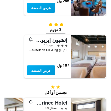
255 ﷼
عرض الصفقة
تقييم فئة 3
3 نجوم
إنشيون إيربورت أوشنفيو هوتل
تقييم فئة 3
جيد 7.5
13, Seonnyeobawi-ro 55Beon-Gil, Jung-gu, إنشيون, كوريا الجنوبية
107 ﷼
عرض الصفقة
2 نجمتين
نجمتين أو أقل
Incheon The Prince Hotel
2 نجمتين
ممتاز 8.9