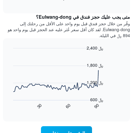
بالنجوم.
of
الغرفة
interactive
يتضمن
خلال
chart
المخطط
متى يجب عليك حجز فندق في Eulwang-dong؟
عطلة
1
نهاية
وفّر من خلال حجز فندق قبل يوم واحد على الأقل من رحلتك إلى
محور
هذا
Eulwang-dong. لقد كان أقل سعر عُثر عليه عند الحجز قبل يوم واحد هو
Y
الأسبوع
894 ﷼ في الليلة.
الذي
الذي
يعرض
عُثر
متوسط
2,400 ﷼
عليه
سعر
Line
Chart
خلال
الغرفة
graphic.
chart
آخر
هذه
with
1,800 ﷼
3
90
الليلة
أيام
data
الذي
points.
مع
عُثر
1,200 ﷼
التصنيف
عليه
حسب
يعرض
خلال
النجوم
المخطط
آخر
600 ﷼
التالي
يتضمن
3
60
90
30
كيفية
المخطط
End
أيام
of
1
تغير
interactive
سعر
محور
chart
X
غرفة
عند
الذي