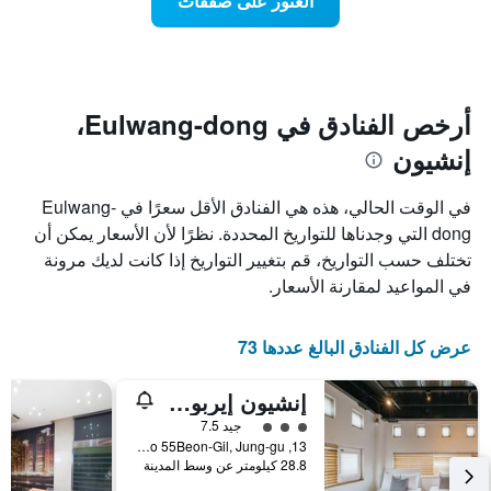
العثور على صفقات
يعرض
اقتراب
تاريخ
فئات
الإقامة
الفنادق
يتضمن
بالنجوم.
يتضمن
المخطط
1
المخطط
أرخص الفنادق في Eulwang-dong،
1
محور
إنشيون
X
محور
Y
الذي
الذي
يعرض
في الوقت الحالي، هذه هي الفنادق الأقل سعرًا في Eulwang-
عدد
يعرض
dong التي وجدناها للتواريخ المحددة. نظرًا لأن الأسعار يمكن أن
الأيام
متوسط
تختلف حسب التواريخ، قم بتغيير التواريخ إذا كانت لديك مرونة
قبل
سعر
غرفة
الإقامة
في المواعيد لمقارنة الأسعار.
في
يتضمن
عطلة
المخطط
نهاية
التالي
عرض كل الفنادق البالغ عددها 73
1
هذا
محور
الأسبوع
إنشيون إيربورت أوشنفيو هوتل
Y
خلال
آخر
الذي
تقييم فئة 3
جيد 7.5
3
يعرض
13, Seonnyeobawi-ro 55Beon-Gil, Jung-gu, إنشيون, كوريا الجنوبية
28.8 كيلومتر عن وسط المدينة
أيام
متوسط
سعر