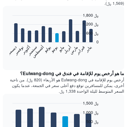
(1,569 ﷼).
1,800 ﷼
Bar
Chart
1,200 ﷼
graphic.
chart
with
600 ﷼
12
bars.
0
فبراير
مايو
أغسطس
نوفمبر
يناير
أبريل
يوليو
أكتوبر
مارس
يونيو
سبتمبر
ديسمبر
يعرض
المخطط
End
of
التالي
interactive
متوسط
chart
سعر
ما هو أرخص يوم للإقامة في فندق في Eulwang-dong؟
غرفة
أرخص يوم للإقامة في Eulwang-dong هو الأربعاء (820 ﷼). من ناحية
كل
أخرى، يمكن للمسافرين توقع دفع أعلى سعر في الجمعة، عندما يكون
شهر
السعر المتوسط لليلة الواحدة 1,338 ﷼.
يتضمن
المخطط
1,500 ﷼
1
Bar
محور
Chart
1,000 ﷼
graphic.
chart
X
with
الذي
500 ﷼
7
يعرض