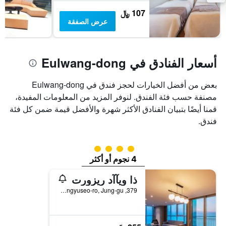
غرفة
107 ﷼
عرض الصفقة
أسعار الفنادق في Eulwang-dong
بعض من أفضل الخيارات لحجز فندق في Eulwang-dong
مصنفة حسب فئة الفندق. لنوفر المزيد من المعلومات المفيدة،
قمنا أيضًا بتبيان الفنادق الأكثر شهرة والأفضل قيمة ضمن كل فئة
فندق.
تقييم فئة 4
4 نجوم أو أكثر
ذا ويآآد ريزورت
379, Yongyuseo-ro, Jung-gu, إنشيون, كوريا الجنوبية