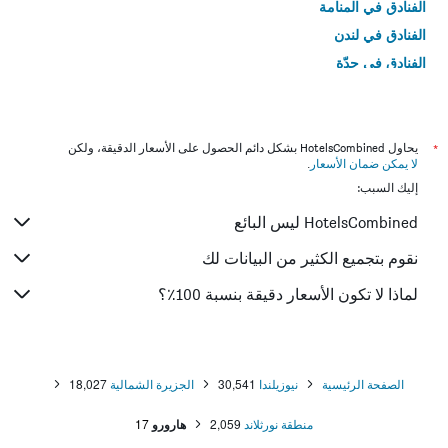
الفنادق في المنامة
الفنادق في لندن
الفنادق في جدّة
الفنادق في القاهرة
*
يحاول HotelsCombined بشكل دائم الحصول على الأسعار الدقيقة، ولكن
لا يمكن ضمان الأسعار
.
إليك السبب:
HotelsCombined ليس البائع
نقوم بتجميع الكثير من البيانات لك
لماذا لا تكون الأسعار دقيقة بنسبة 100٪؟
الصفحة الرئيسية
نيوزيلندا
30,541
الجزيرة الشمالية
18,027
منطقة نورثلاند
2,059
هارورو
17