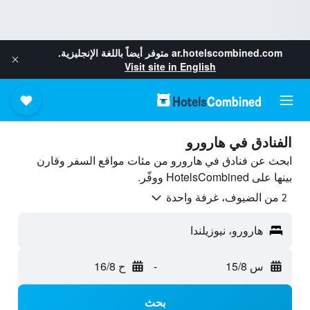
ar.hotelscombined.com
متوفر أيضاً باللغة الإنجليزية.
Visit site in English
الفنادق في هارورو
ابحث عن فنادق في هارورو من مئات مواقع السفر وقارن
بينها على HotelsCombined ووفّر.
2 من الضيوف، غرفة واحدة
هارورو، نيوزيلندا
س 15/8
-
ح 16/8
بحث