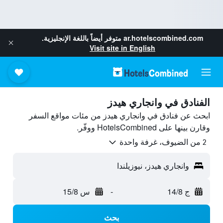
ar.hotelscombined.com
متوفر أيضاً باللغة الإنجليزية.
Visit site in English
الفنادق في وانجاري هيدز
ابحث عن فنادق في وانجاري هيدز من مئات مواقع السفر
وقارن بينها على HotelsCombined ووفّر.
2 من الضيوف، غرفة واحدة
وانجاري هيدز، نيوزيلندا
ج 14/8
-
س 15/8
بحث