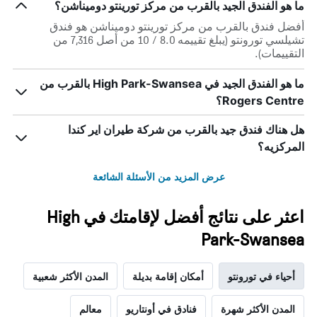
ما هو الفندق الجيد بالقرب من مركز تورينتو دوميناشن؟
المخطط
التالي
أفضل فندق بالقرب من مركز تورينتو دوميناشن هو فندق
1
تشيلسي تورونتو (يبلغ تقييمه 8.0 / 10 من أصل 7,316 من
محور
التقييمات).
Y
الذي
ما هو الفندق الجيد في High Park-Swansea بالقرب من
يعرض
Rogers Centre؟
متوسط
سعر
غرفة
هل هناك فندق جيد بالقرب من شركة طيران اير كندا
المركزيه؟
عرض المزيد من الأسئلة الشائعة
اعثر على نتائج أفضل لإقامتك في High
Park-Swansea
أحياء في تورونتو
أمكان إقامة بديلة
المدن الأكثر شعبية
المدن الأكثر شهرة
فنادق في أونتاريو
معالم