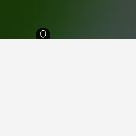
19
تورونتو
3,848
Trinity-Bellwoods
Trinity-Bellwo
ما هو أرخص يوم للإقامة في فندق في lwoods
الشهر الأرخص لحجز فندق في Trinity-Bellwoods هو ديسمبر (340 ﷼). عكس من
يمكن للمسافرين توقع دفع أعلى س
الواحدة 696 ﷼.