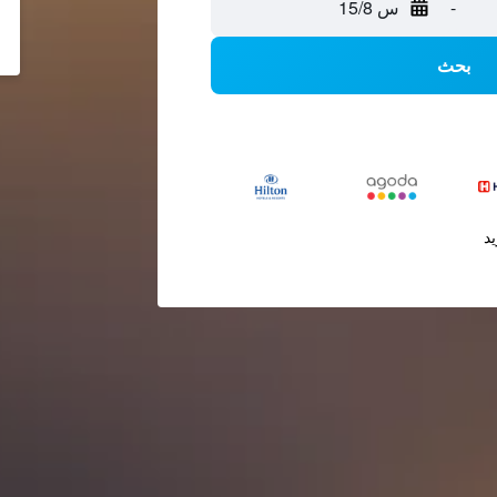
-
س 15/8
بحث
يد