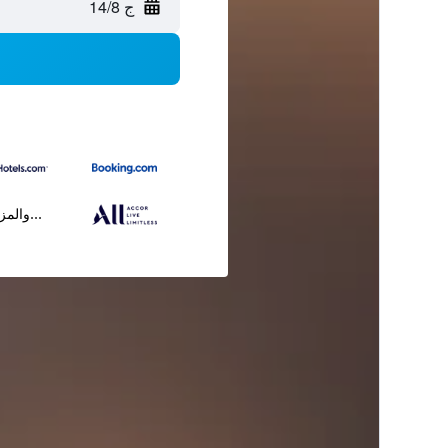
ج 14/8
...والمز