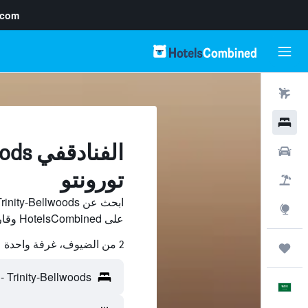
.com
رحلات طيران
فنادق
سيارات
تورونتو
حزم العروض
استكشاف
على HotelsCombined وقارن بينها ووفّر.
2 من الضيوف، غرفة واحدة
رحلات
العَرَبِيَّة