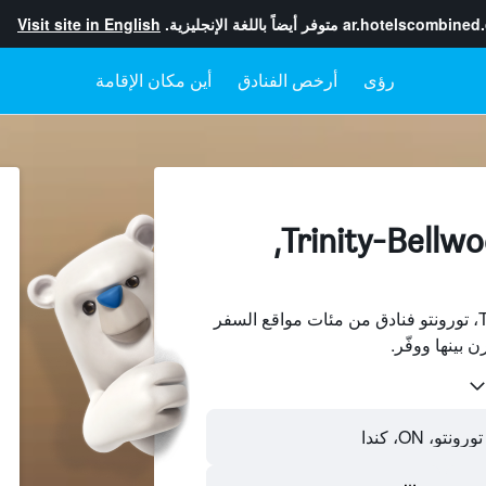
ar.hotelscombined
متوفر أيضاً باللغة الإنجليزية.
Visit site in English
رؤى
أرخص الفنادق
أين مكان الإقامة
الفنادقفي Trinity-Bellwoods,
ابحث عن Trinity-Bellwoods، تورونتو فنادق من مئات مواقع السفر