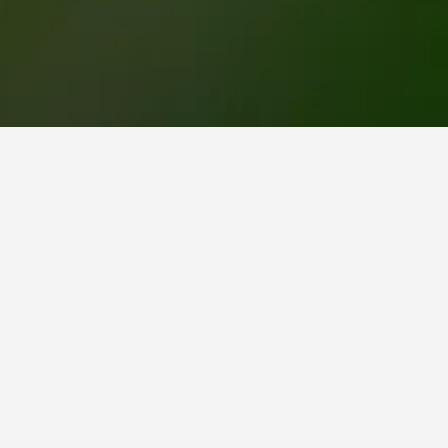
Trinity-Bel؟
أرخص يوم للإقامة في Trinity-Bellwoods هو الخميس (450 ﷼). من ناحية أخرى،
عر في الأربعاء، عندما يكون السعر المتوسط لليلة