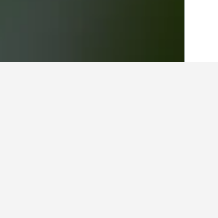
الصفحة الرئيسية
كندا
63,565
أونتاريو
,639
أفكار للسفر حول الفنادقفي ods
استخدم نصائح HotelsCombined التي تدعمها البيانات لمساعدتك في العثور على فندقك التالي في Trinity-Bellwoods.
ما هو الشهر الأرخص لحجز فندق في Trinity-Bellwoods؟
ذلك، فإن الشهر الأكثر تكلفة للإقامة في Trinity-Bellwoods هو سبتمبر (1,628 ﷼).
1,800 ﷼