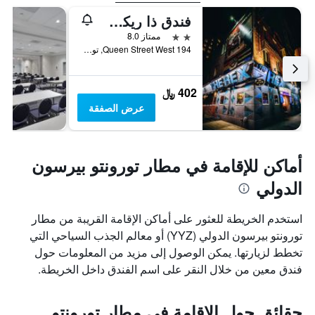
فندق ذا ريكس جاز آند بلويز بار
2 نجمتين
ممتاز 8.0
194 Queen Street West, تورونتو, ON, كندا
402 ﷼
عرض الصفقة
أماكن للإقامة في مطار تورونتو بيرسون
الدولي
استخدم الخريطة للعثور على أماكن الإقامة القريبة من مطار
تورونتو بيرسون الدولي (YYZ) أو معالم الجذب السياحي التي
تخطط لزيارتها. يمكن الوصول إلى مزيد من المعلومات حول
فندق معين من خلال النقر على اسم الفندق داخل الخريطة.
حقائق حول الإقامة في مطار تورونتو