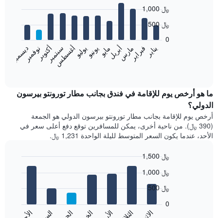
Bar
Chart
1,000 ﷼
graphic.
chart
with
500 ﷼
12
bars.
0
فبراير
مايو
أغسطس
نوفمبر
يناير
أبريل
يوليو
أكتوبر
مارس
يونيو
سبتمبر
ديسمبر
يعرض
المخطط
End
of
التالي
interactive
متوسط
chart
سعر
ما هو أرخص يوم للإقامة في فندق بجانب مطار تورونتو بيرسون
غرفة
الدولي؟
كل
أرخص يوم للإقامة بجانب مطار تورونتو بيرسون الدولي هو الجمعة
شهر
(390 ﷼). من ناحية أخرى، يمكن للمسافرين توقع دفع أعلى سعر في
يتضمن
الأحد، عندما يكون السعر المتوسط لليلة الواحدة 1,231 ﷼.
المخطط
1
1,500 ﷼
محور
X
Bar
Chart
1,000 ﷼
graphic.
الذي
chart
with
يعرض
500 ﷼
7
الشهور.
bars.
يتضمن
0
المخطط
الاثنين
الأحد
السبت
الثلاثاء
يعرض