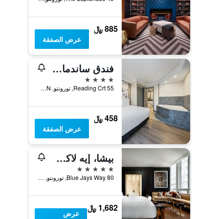
885 ﷼
عرض الصفقة
فندق ساندمان سيغنيتشر تورنتو إيربورت
4 نجوم
55 Reading Crt, تورونتو, ON, كندا
458 ﷼
عرض الصفقة
بيشا، إيه لاكشري كوليكشن هوتل تورونتو
5 نجوم
80 Blue Jays Way, تورونتو, ON, كندا
1,682 ﷼
عرض