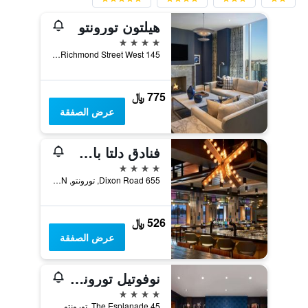
هيلتون تورونتو
4 نجوم
145 Richmond Street West, تورونتو, ON, كندا
775 ﷼
عرض الصفقة
فنادق دلتا باي ماريوت تورنتو إيربورت آند كونفرينس سنتر
4 نجوم
655 Dixon Road, تورونتو, ON, كندا
526 ﷼
عرض الصفقة
نوفوتيل تورونتو سنتر
4 نجوم
45 The Esplanade, تورونتو, ON, كندا