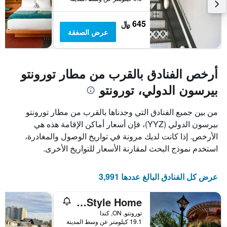
يعرض
متوسط
سعر
645 ﷼
غرفة
عرض الصفقة
أرخص الفنادق بالقرب من مطار تورونتو
بيرسون الدولي، تورونتو
من بين جميع الفنادق التي وجدناها بالقرب من مطار تورونتو
بيرسون الدولي (YYZ)، فإن أسعار أماكن الإقامة هذه هي
الأرخص. إذا كانت لديك مرونة في تواريخ الوصول والمغادرة،
استخدم نموذج البحث لمقارنة الأسعار للتواريخ الأخرى.
عرض كل الفنادق البالغ عددها 3,991
Homestay - A Stunning Chalet-Style Home
تورونتو, ON, كندا
19.1 كيلومتر عن وسط المدينة