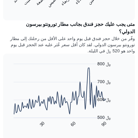
الخميس
الأربعاء
الجمعة
التالي
المخطط
End
1
of
التالي
محور
interactive
متوسط
chart
Y
سعر
متى يجب عليك حجز فندق بجانب مطار تورونتو بيرسون
الذي
غرفة
الدولي؟
يعرض
كل
متوسط
وفّر من خلال حجز فندق قبل يوم واحد على الأقل من رحلتك إلى مطار
يوم
سعر
تورونتو بيرسون الدولي. لقد كان أقل سعر عُثر عليه عند الحجز قبل يوم
في
غرفة
واحد هو 520 ﷼ في الليلة.
الأسبوع
يتضمن
800 ﷼
المخطط
1
Line
Chart
graphic.
محور
chart
with
700 ﷼
X
90
الذي
data
يعرض
points.
أيام
600 ﷼
الأسبوع.
يعرض
يتضمن
المخطط
المخطط
500 ﷼
التالي
التالي
90
30
60
كيفية
End
1
of
تغير
interactive
محور
سعر
chart