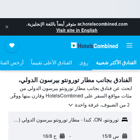
ar.hotelscombined.com
متوفر أيضاً باللغة الإنجليزية.
Visit site in English
رؤى
الفنادق الأعلى تقييماً
أرخص الفنا
الفنادق بجانب مطار تورونتو بيرسون الدولي،
ابحث عن فنادق بجانب مطار تورونتو بيرسون الدولي من
مئات مواقع السفر على HotelsCombined وقارن بينها ووفّر.
2 من الضيوف، غرفة واحدة
تورونتو، ON، كندا - مطار تورونتو بيرسون الدولي (YYZ)
س 15/8
-
ح 16/8