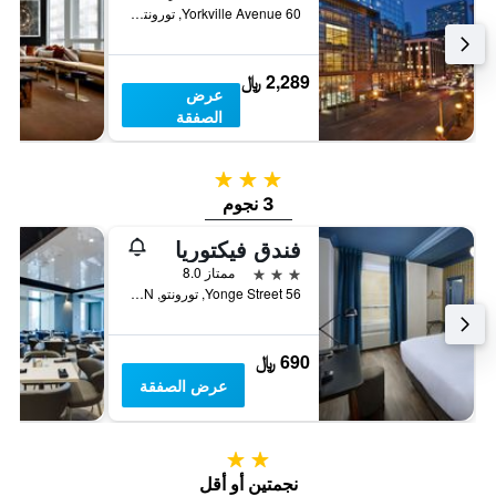
60 Yorkville Avenue, تورونتو, ON, كندا
2,289 ﷼
عرض
الصفقة
3 نجوم
3 نجوم
فندق فيكتوريا
3 نجوم
ممتاز 8.0
56 Yonge Street, تورونتو, ON, كندا
690 ﷼
عرض الصفقة
2 نجمتين
نجمتين أو أقل