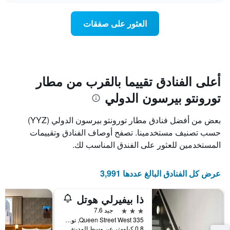
Y
غرفة
الذي
عند
العثور على صفقات
يعرض
اقتراب
متوسط
تاريخ
سعر
الإقامة
غرفة
يتضمن
المخطط
1
أعلى الفنادق تقييما بالقرب من مطار
محور
تورونتو بيرسون الدولي
X
الذي
يعرض
بعض من أفضل فنادق مطار تورونتو بيرسون الدولي (YYZ)
عدد
حسب تصنيف مستخدمينا. تصفح أوصاف الفنادق وتقييمات
الأيام
المستخدمين للعثور على الفندق المناسب لك.
قبل
الإقامة
يتضمن
عرض كل الفنادق البالغ عددها 3,991
المخطط
التالي
1
ذا بيفيرلي هوتل
محور
3 نجوم
جيد 7.6
Y
335 Queen Street West, تورونتو, ON, كندا
الذي
0.8 كيلومتر عن وسط المدينة