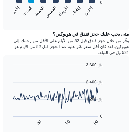
0
الشهور.
الاثنين
الخميس
الأحد
الأربعاء
السبت
الثلاثاء
الجمعة
يتضمن
يعرض
المخطط
المخطط
End
التالي
of
التالي
interactive
1
متوسط
chart
محور
سعر
متى يجب عليك حجز فندق في هوبوكين؟
Y
غرفة
وفّر من خلال حجز فندق قبل 52 من الأيام على الأقل من رحلتك إلى
الذي
كل
هوبوكين. لقد كان أقل سعر عُثر عليه عند الحجز قبل 52 من الأيام هو
يعرض
يوم
531 ﷼ في الليلة.
متوسط
في
سعر
الأسبوع
3,600 ﷼
غرفة
يتضمن
Line
المخطط
Chart
graphic.
chart
1
with
2,400 ﷼
محور
90
X
data
الذي
points.
1,200 ﷼
يعرض
أيام
يعرض
الأسبوع.
المخطط
0
يتضمن
التالي
60
90
30
المخطط
كيفية
End
of
التالي
تغير
interactive