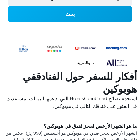
بحث
...والمزيد
أفكار للسفر حول الفنادقفي
هوبوكين
استخدم نصائح HotelsCombined التي تدعمها البيانات لمساعدتك
في العثور على فندقك التالي في هوبوكين.
ما هو الشهر الأرخص لحجز فندق في هوبوكين؟
الشهر الأرخص لحجز فندق في هوبوكين هو أغسطس (958 ﷼). عكس من
ذلك، فإن الشهر الأكثر تكلفة للإقامة في هوبوكين هو مايو (2,740 ﷼).