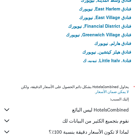
فنادق وسط المدينة, نيويورك
فنادق East Harlem, نيويورك
فنادق East Village, نيويورك
فنادق Financial District, نيويورك
فنادق Greenwich Village, نيويورك
فنادق هارلم, نيويورك
فنادق هيلز كيتشين, نيويورك
فنادق Little Italy, نيويورك
فنادق Lower East Side, نيويورك
فنادق مانهاتن, نيويورك
فنادق Marble Hill, نيويورك
*
يحاول HotelsCombined بشكل دائم الحصول على الأسعار الدقيقة، ولكن
لا يمكن ضمان الأسعار
.
فنادق Meatpacking District, نيويورك
إليك السبب:
فنادق وسط مانهاتن, نيويورك
HotelsCombined ليس البائع
فنادق Midtown East, نيويورك
فنادق Roosevelt Island, نيويورك
نقوم بتجميع الكثير من البيانات لك
فنادق SoHo, نيويورك
لماذا لا تكون الأسعار دقيقة بنسبة 100٪؟