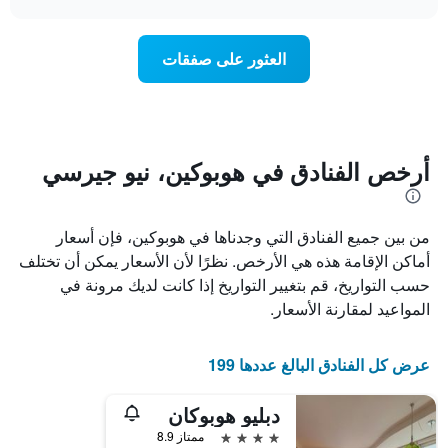
1
سعر
chart
محور
غرفة
Y
عند
العثور على صفقات
الذي
اقتراب
يعرض
تاريخ
متوسط
الإقامة
سعر
يتضمن
غرفة
المخطط
1
أرخص الفنادق في هوبوكين، نيو جيرسي
محور
X
الذي
من بين جميع الفنادق التي وجدناها في هوبوكين، فإن أسعار
يعرض
عدد
أماكن الإقامة هذه هي الأرخص. نظرًا لأن الأسعار يمكن أن تختلف
الأيام
حسب التواريخ، قم بتغيير التواريخ إذا كانت لديك مرونة في
قبل
المواعيد لمقارنة الأسعار.
الإقامة
يتضمن
المخطط
عرض كل الفنادق البالغ عددها 199
التالي
1
محور
دبليو هوبوكان
Y
4 نجوم
ممتاز 8.9
الذي