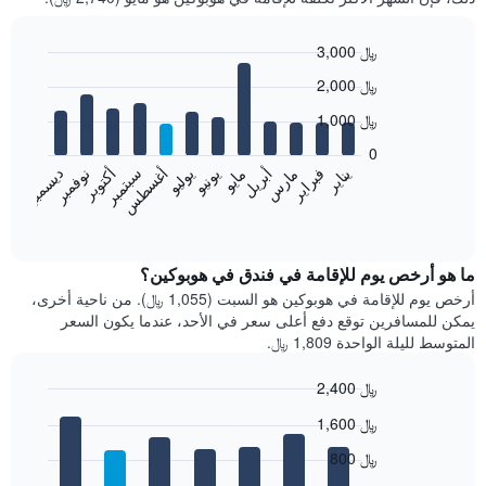
3,000 ﷼
Bar
Chart
2,000 ﷼
graphic.
chart
with
1,000 ﷼
12
bars.
0
فبراير
مايو
أغسطس
نوفمبر
يناير
أبريل
يوليو
أكتوبر
مارس
يونيو
سبتمبر
ديسمبر
يعرض
المخطط
End
of
التالي
interactive
متوسط
chart
سعر
ما هو أرخص يوم للإقامة في فندق في هوبوكين؟
غرفة
أرخص يوم للإقامة في هوبوكين هو السبت (1,055 ﷼). من ناحية أخرى،
كل
يمكن للمسافرين توقع دفع أعلى سعر في الأحد، عندما يكون السعر
شهر
المتوسط لليلة الواحدة 1,809 ﷼.
يتضمن
المخطط
2,400 ﷼
1
Bar
محور
Chart
1,600 ﷼
graphic.
chart
X
with
الذي
800 ﷼
7
يعرض
bars.