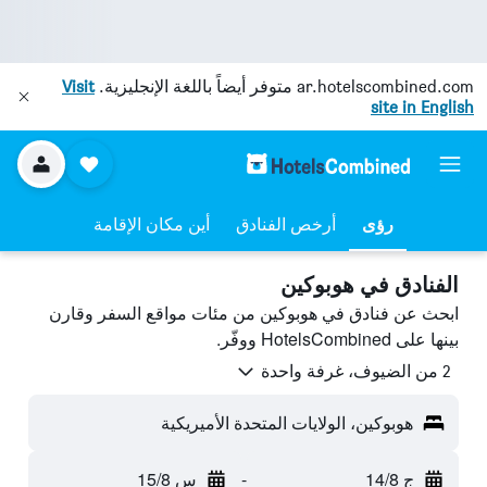
ar.hotelscombined.com
متوفر أيضاً باللغة الإنجليزية.
Visit
site in English
رؤى
أرخص الفنادق
أين مكان الإقامة
الفنادق في هوبوكين
ابحث عن فنادق في هوبوكين من مئات مواقع السفر وقارن
بينها على HotelsCombined ووفّر.
2 من الضيوف، غرفة واحدة
هوبوكين، الولايات المتحدة الأميريكية
ج 14/8
-
س 15/8