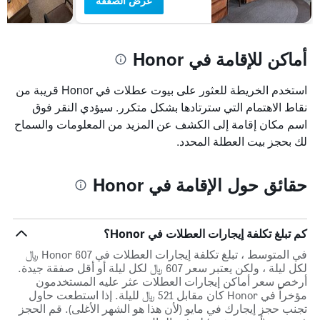
عرض الصفقة
أماكن للإقامة في Honor
استخدم الخريطة للعثور على بيوت عطلات في Honor قريبة من
نقاط الاهتمام التي سترتادها بشكل متكرر. سيؤدي النقر فوق
اسم مكان إقامة إلى الكشف عن المزيد من المعلومات والسماح
لك بحجز بيت العطلة المحدد.
حقائق حول الإقامة في Honor
كم تبلغ تكلفة إيجارات العطلات في Honor؟
في المتوسط ، تبلغ تكلفة إيجارات العطلات في Honor 607 ﷼
لكل ليلة ، ولكن يعتبر سعر 607 ﷼ لكل ليلة أو أقل صفقة جيدة.
أرخص سعر أماكن إيجارات العطلات عثر عليه المستخدمون
مؤخراً في Honor كان مقابل 521 ﷼ لليلة. إذا استطعت حاول
تجنب حجز إيجارك في مايو (لأن هذا هو الشهر الأغلى). قم الحجز