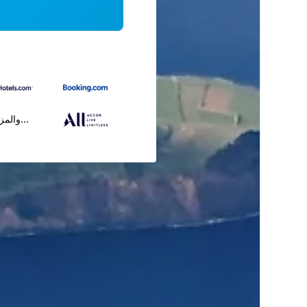
...والمز