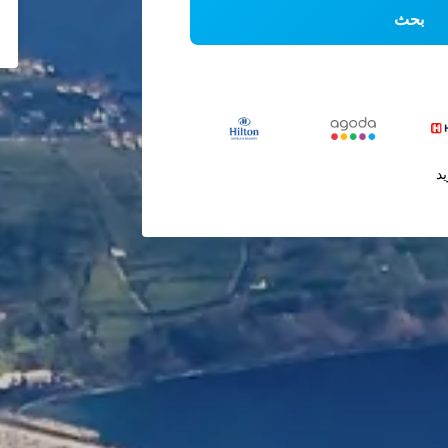
بحث
يد