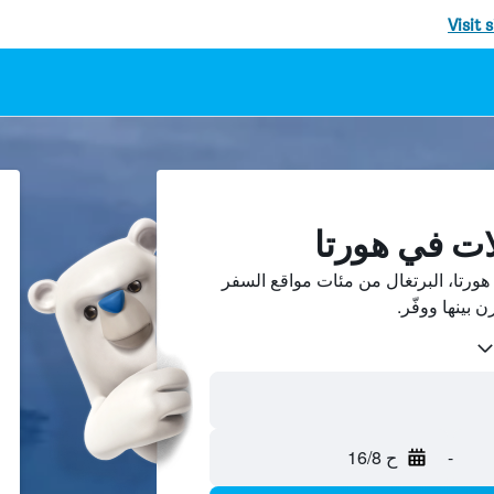
Visit 
ات في هورتا
ورتا، البرتغال من مئات مواقع السفر
-
ح 16/8