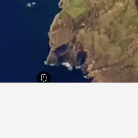
4,489
هورتا
212
هورتا
157
في هورتا