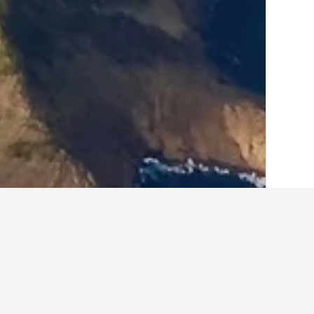
الصفحة الرئيسية
البرتغال
98,822
أزوريس
أماكن إقامة أخرى 