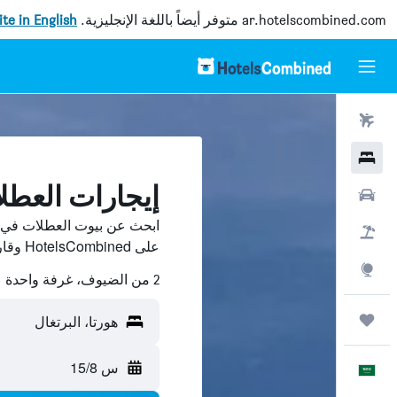
ar.hotelscombined.com
متوفر أيضاً باللغة الإنجليزية.
site in English
رحلات طيران
فنادق
إيجارات العطل
سيارات
ابحث عن بيوت العطلات في ه
حزم العروض
على HotelsCombined وقارن بينها ووفّر.
استكشاف
2 من الضيوف، غرفة واحدة
رحلات
هورتا، البرتغال
س 15/8
العَرَبِيَّة