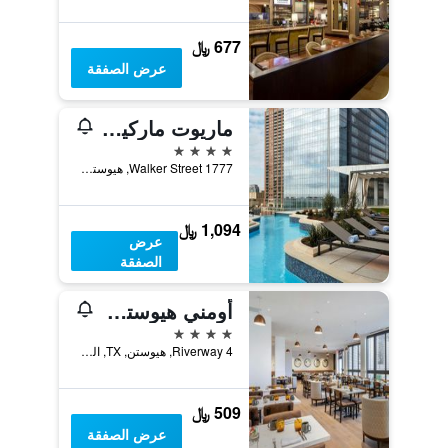
677 ﷼
عرض الصفقة
ماريوت ماركيز هيوستن
4 نجوم
1777 Walker Street, هيوستن, TX, الولايات المتحدة الأميريكية
1,094 ﷼
عرض
الصفقة
أومني هيوستن هوتل
4 نجوم
4 Riverway, هيوستن, TX, الولايات المتحدة الأميريكية
509 ﷼
عرض الصفقة