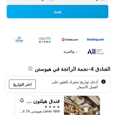
بحث
...والمزيد
الفنادق 4-نجمة الرائجة في هيوستن
أدخل تواريخ سفرك للعثور على
اختر التواريخ
أفضل الأسعار.
فندق هيلتون أمريكاز - هيوستن
4 نجوم
1600 Lamar, هيوستن, TX, الولايات المتحدة الأميريكية