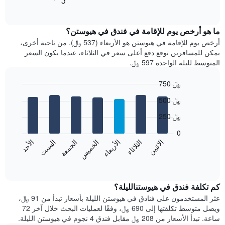
المخطط
End
of
التالي
interactive
متوسط
chart
سعر
ما هو أرخص يوم للإقامة في فندق في هيوستن؟
غرفة
أرخص يوم للإقامة في هيوستن هو الأربعاء (537 ﷼). من ناحية أخرى،
كل
يمكن للمسافرين توقع دفع أعلى سعر في الثلاثاء، عندما يكون السعر
شهر
المتوسط لليلة الواحدة 597 ﷼.
يتضمن
المخطط
750 ﷼
1
Bar
محور
Chart
500 ﷼
graphic.
chart
X
with
الذي
250 ﷼
7
يعرض
bars.
0
الشهور.
الاثنين
الثلاثاء
الأربعاء
الخميس
الجمعة
السبت
الأحد
يتضمن
يعرض
المخطط
المخطط
End
التالي
of
التالي
interactive
1
متوسط
chart
محور
سعر
كم تكلفة فندق في هيوستنالليلة؟
Y
غرفة
عثر المستخدمون على فنادق في هيوستن الليلة بأسعار تبدأ من 91 ﷼،
الذي
كل
ويصل متوسط تكلفتها إلى 690 ﷼، وفقًا لعمليات البحث خلال آخر 72
يعرض
يوم
ساعة. تبدأ الأسعار من 208 ﷼ مقابل فندق 4 نجوم في هيوستن الليلة.
متوسط
في