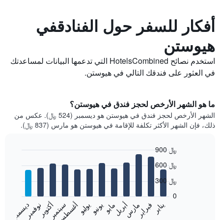
أفكار للسفر حول الفنادقفي
هيوستن
استخدم نصائح HotelsCombined التي تدعمها البيانات لمساعدتك
في العثور على فندقك التالي في هيوستن.
ما هو الشهر الأرخص لحجز فندق في هيوستن؟
الشهر الأرخص لحجز فندق في هيوستن هو ديسمبر (524 ﷼). عكس من
ذلك، فإن الشهر الأكثر تكلفة للإقامة في هيوستن هو مارس (837 ﷼).
900 ﷼
Bar
Chart
600 ﷼
graphic.
chart
with
300 ﷼
12
bars.
0
فبراير
مايو
أغسطس
نوفمبر
يناير
أبريل
يوليو
أكتوبر
مارس
يونيو
سبتمبر
ديسمبر
يعرض