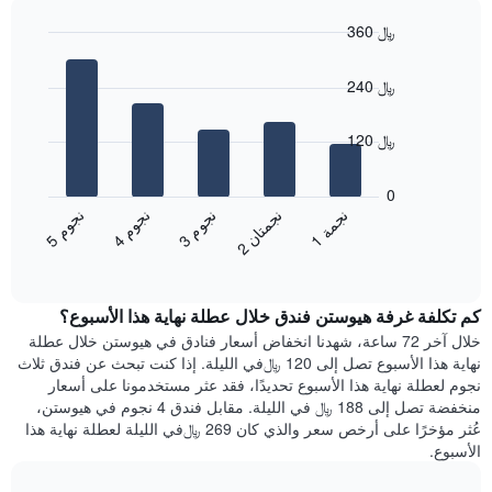
سعر
الأسبوع
360 ﷼
غرفة
يتضمن
Bar
المخطط
Chart
graphic.
chart
1
240 ﷼
with
محور
5
X
bars.
120 ﷼
الذي
يعرض
يعرض
أيام
المخطط
0
الأسبوع.
التالي
ن
م
ن
م
ن
م
ن
ة
ن
ن
يتضمن
متوسط
3
ج
و
4
ج
و
5
ج
و
1
ج
م
2
ج
م
ت
ا
المخطط
End
سعر
of
التالي
الغرفة
interactive
1
هذه
chart
محور
كم تكلفة غرفة هيوستن فندق خلال عطلة نهاية هذا الأسبوع؟
الليلة
Y
الذي
خلال آخر 72 ساعة، شهدنا انخفاض أسعار فنادق في هيوستن خلال عطلة
الذي
عُثر
نهاية هذا الأسبوع تصل إلى 120 ﷼في الليلة. إذا كنت تبحث عن فندق ثلاث
يعرض
عليه
نجوم لعطلة نهاية هذا الأسبوع تحديدًا، فقد عثر مستخدمونا على أسعار
متوسط
خلال
منخفضة تصل إلى 188 ﷼ في الليلة. مقابل فندق 4 نجوم في هيوستن،
سعر
آخر
عُثر مؤخرًا على أرخص سعر والذي كان 269 ﷼في الليلة لعطلة نهاية هذا
غرفة
3
الأسبوع.
أيام
مع