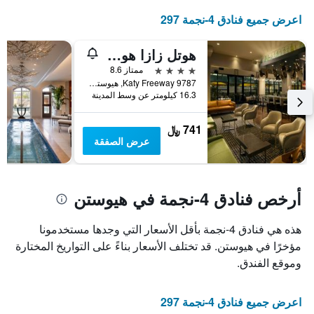
غرفة
الإقامة
اعرض جميع فنادق 4-نجمة 297
في
يتضمن
عطلة
المخطط
نهاية
التالي
هوتل زازا هوستون ميموريال سيتي
1
هذا
4 نجوم
ممتاز 8.6
محور
الأسبوع
9787 Katy Freeway, هيوستن, TX, الولايات المتحدة الأميريكية
Y
خلال
16.3 كيلومتر عن وسط المدينة
آخر
الذي
3
يعرض
741 ﷼
أيام
متوسط
عرض الصفقة
سعر
غرفة
أرخص فنادق 4-نجمة في هيوستن
هذه هي فنادق 4-نجمة بأقل الأسعار التي وجدها مستخدمونا
مؤخرًا في هيوستن. قد تختلف الأسعار بناءً على التواريخ المختارة
وموقع الفندق.
اعرض جميع فنادق 4-نجمة 297