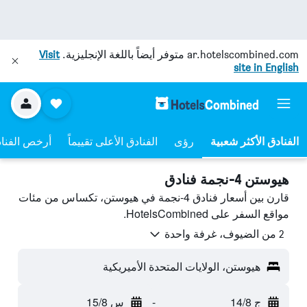
ar.hotelscombined.com
متوفر أيضاً باللغة الإنجليزية.
Visit
site in English
رؤى
الفنادق الأعلى تقييماً
أرخص الفنا
هيوستن 4-نجمة فنادق
قارن بين أسعار فنادق 4-نجمة في هيوستن، تكساس من مئات
مواقع السفر على HotelsCombined.
2 من الضيوف، غرفة واحدة
هيوستن، الولايات المتحدة الأميريكية
ج 14/8
-
س 15/8