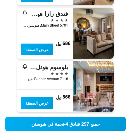
فندق زازا هيوستن ميوزيم ديستريكت
4 نجوم
5701 Main Street, هيوستن, TX, الولايات المتحدة الأميريكية
686 ﷼
عرض الصفقة
بلوسوم هوتل هيوستون، كوريو كوليكشن باي هيلتون
4 نجوم
7118 Bertner Avenue, هيوستن, TX, الولايات المتحدة الأميريكية
566 ﷼
عرض الصفقة
جميع 297 فنادق 4-نجمة في هيوستن