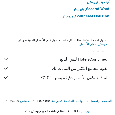
كينغود, هيوستن
Second Ward, هيوستن
Southeast Houston, هيوستن
*
يحاول HotelsCombined بشكل دائم الحصول على الأسعار الدقيقة، ولكن
لا يمكن ضمان الأسعار
.
إليك السبب:
HotelsCombined ليس البائع
نقوم بتجميع الكثير من البيانات لك
لماذا لا تكون الأسعار دقيقة بنسبة 100٪؟
الصفحة الرئيسية
الولايات المتحدة الأميريكية
1,006,985
تكساس
70,309
هيوستن
5,308
الفنادق 4-نجمة في هيوستن
297