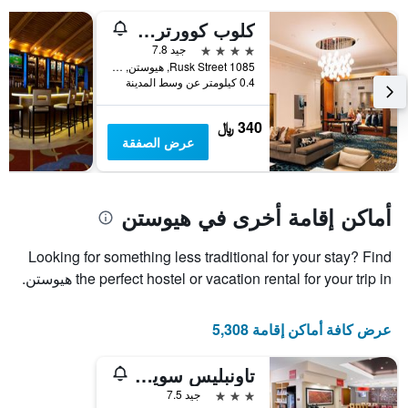
كلوب كوورترز هوتل داون تاون هيوستن
4 نجوم
جيد 7.8
1085 Rusk Street, هيوستن, TX, الولايات المتحدة الأميريكية
0.4 كيلومتر عن وسط المدينة
340 ﷼
عرض الصفقة
أماكن إقامة أخرى في هيوستن
Looking for something less traditional for your stay? Find
the perfect hostel or vacation rental for your trip in هيوستن.
عرض كافة أماكن إقامة 5,308
تاونبليس سويتس باي ماريوت هيوستن ويستشايس
3 نجوم
جيد 7.5