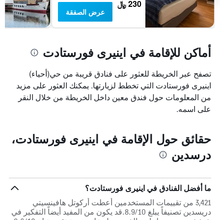
سعر
230 ﷼
غرفة
عرض الصفقة
أماكن للإقامة في اينيرى فورستادت
تصفح عبر الخريطة للعثور على فنادق قريبة من حي(أحياء)
اينيرى فورستادت التي تخطط لزيارتها. يمكنك العثور على مزيد
من المعلومات حول فندق معين داخل الخريطة من خلال النقر
على اسمه.
حقائق حول الإقامة في اينيرى فورستادت،
درسدين
ما أفضل الفنادق في اينيرى فورستادت؟
3,421 من تقييمات المستخدمين أعطت أركوتل هافينسيتي
دريسدين تصنيفاً يبلغ 8.9/10.قد يكون من المفيد أيضاً التفكير في