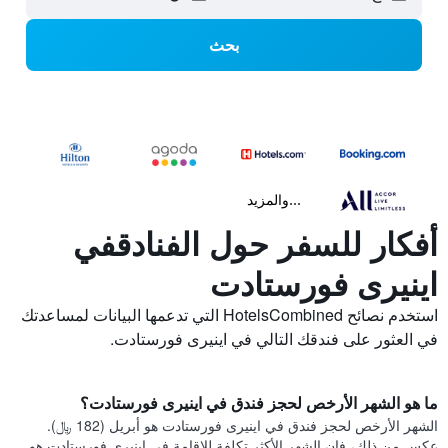
بحث
...والمزيد
أفكار للسفر حول الفنادقفي
اينيرى فورستادت
استخدم نصائح HotelsCombined التي تدعمها البيانات لمساعدتك
في العثور على فندقك التالي في اينيرى فورستادت.
ما هو الشهر الأرخص لحجز فندق في اينيرى فورستادت؟
الشهر الأرخص لحجز فندق في اينيرى فورستادت هو أبريل (182 ﷼).
عكس من ذلك، فإن الشهر الأكثر تكلفة للإقامة في اينيرى فورستادت هو