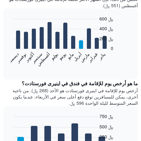
أغسطس (551 ﷼).
600 ﷼
Bar
Chart
400 ﷼
graphic.
chart
with
200 ﷼
12
bars.
0
فبراير
مايو
أغسطس
نوفمبر
يناير
أبريل
يوليو
أكتوبر
مارس
يونيو
سبتمبر
ديسمبر
يعرض
المخطط
End
of
التالي
interactive
متوسط
chart
سعر
ما هو أرخص يوم للإقامة في فندق في اينيرى فورستادت؟
غرفة
أرخص يوم للإقامة في اينيرى فورستادت هو الأحد (268 ﷼). من ناحية
كل
أخرى، يمكن للمسافرين توقع دفع أعلى سعر في الأربعاء، عندما يكون
شهر
السعر المتوسط لليلة الواحدة 596 ﷼.
يتضمن
المخطط
750 ﷼
1
Bar
محور
Chart
500 ﷼
graphic.
chart
X
with
الذي
250 ﷼
7