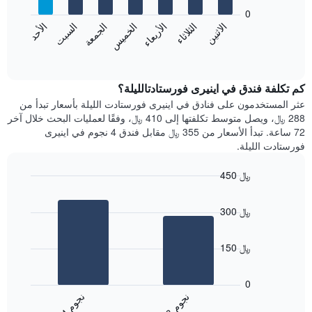
يعرض
bars.
0
الشهور.
الاثنين
الثلاثاء
الأربعاء
الخميس
الجمعة
السبت
الأحد
يتضمن
يعرض
المخطط
المخطط
End
التالي
of
التالي
interactive
1
متوسط
chart
محور
سعر
كم تكلفة فندق في اينيرى فورستادتالليلة؟
Y
غرفة
عثر المستخدمون على فنادق في اينيرى فورستادت الليلة بأسعار تبدأ من
الذي
كل
288 ﷼، ويصل متوسط تكلفتها إلى 410 ﷼، وفقًا لعمليات البحث خلال آخر
يعرض
يوم
72 ساعة. تبدأ الأسعار من 355 ﷼ مقابل فندق 4 نجوم في اينيرى
متوسط
في
فورستادت الليلة.
سعر
الأسبوع
غرفة
يتضمن
450 ﷼
المخطط
Bar
1
Chart
graphic.
chart
محور
300 ﷼
with
X
2
الذي
bars.
يعرض
150 ﷼
أيام
يعرض
الأسبوع.
المخطط
0
يتضمن
التالي
ن
م
ن
م
المخطط
متوسط
3
ج
و
4
ج
و
التالي