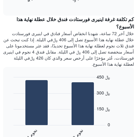
End
سعر
1
of
الغرفة
interactive
محور
هذه
chart
Y
كم تكلفة غرفة اينيرى فورستادت فندق خلال عطلة نهاية هذا
الليلة
الذي
الذي
الأسبوع؟
يعرض
عُثر
خلال آخر 72 ساعة، شهدنا انخفاض أسعار فنادق في اينيرى فورستادت
متوسط
عليه
خلال عطلة نهاية هذا الأسبوع تصل إلى 406 ﷼في الليلة. إذا كنت تبحث عن
سعر
خلال
فندق ثلاث نجوم لعطلة نهاية هذا الأسبوع تحديدًا، فقد عثر مستخدمونا على
غرفة
آخر
أسعار منخفضة تصل إلى 406 ﷼ في الليلة. مقابل فندق 4 نجوم في اينيرى
3
فورستادت، عُثر مؤخرًا على أرخص سعر والذي كان 426 ﷼في الليلة
أيام
لعطلة نهاية هذا الأسبوع.
مع
التصنيف
450 ﷼
حسب
النجوم
Bar
Chart
graphic.
يتضمن
chart
300 ﷼
with
المخطط
2
1
bars.
محور
150 ﷼
X
يعرض
التي
المخطط
تعرض
0
التالي
فئات
ن
م
ن
م
متوسط
الفنادق
3
ج
و
4
ج
و