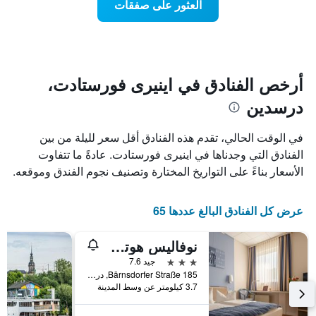
العثور على صفقات
يعرض
اقتراب
تاريخ
فئات
الإقامة
الفنادق
يتضمن
بالنجوم.
يتضمن
المخطط
1
المخطط
أرخص الفنادق في اينيرى فورستادت،
1
محور
درسدين
X
محور
Y
الذي
الذي
يعرض
في الوقت الحالي، تقدم هذه الفنادق أقل سعر لليلة من بين
عدد
يعرض
الفنادق التي وجدناها في اينيرى فورستادت. عادةً ما تتفاوت
الأيام
متوسط
الأسعار بناءً على التواريخ المختارة وتصنيف نجوم الفندق وموقعه.
قبل
سعر
غرفة
الإقامة
في
يتضمن
عرض كل الفنادق البالغ عددها 65
عطلة
المخطط
نهاية
التالي
1
هذا
نوفاليس هوتل دريسدن باي أوروم
محور
الأسبوع
3 نجوم
جيد 7.6
Y
خلال
Bärnsdorfer Straße 185, درسدين, سكسونيا, ألمانيا
آخر
الذي
3.7 كيلومتر عن وسط المدينة
3
يعرض
أيام
متوسط