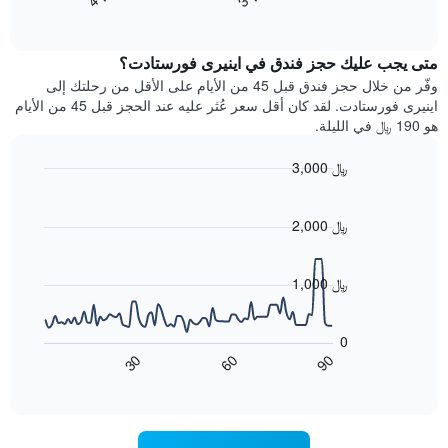
End
سعر
بالنجوم.
of
الغرفة
interactive
يتضمن
خلال
chart
المخطط
متى يجب عليك حجز فندق في اينيرى فورستادت؟
عطلة
1
نهاية
وفّر من خلال حجز فندق قبل 45 من الأيام على الأقل من رحلتك إلى
محور
هذا
اينيرى فورستادت. لقد كان أقل سعر عُثر عليه عند الحجز قبل 45 من الأيام
Y
الأسبوع
هو 190 ﷼ في الليلة.
الذي
الذي
يعرض
عُثر
متوسط
3,000 ﷼
عليه
سعر
Line
Chart
خلال
الغرفة
graphic.
chart
آخر
هذه
with
2,000 ﷼
3
90
الليلة
أيام
data
الذي
points.
مع
عُثر
1,000 ﷼
التصنيف
عليه
حسب
يعرض
خلال
النجوم
المخطط
آخر
0
التالي
يتضمن
3
60
90
30
كيفية
المخطط
End
أيام
of
1
تغير
interactive
سعر
محور
chart
X
غرفة
عند
الذي