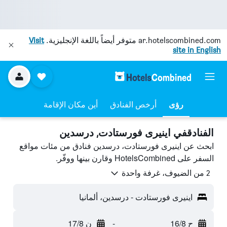
ar.hotelscombined.com
متوفر أيضاً باللغة الإنجليزية.
Visit
site in English
رؤى
أرخص الفنادق
أين مكان الإقامة
الفنادقفي اينيرى فورستادت, درسدين
ابحث عن اينيرى فورستادت، درسدين فنادق من مئات مواقع
السفر على HotelsCombined وقارن بينها ووفّر.
2 من الضيوف، غرفة واحدة
اينيرى فورستادت - درسدين، ألمانيا
ح 16/8
-
ن 17/8