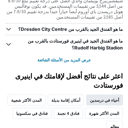
شيفشيربيرج بوبيلمان والذي حصل على درجة تقييم تبلغ 8.6/10
من اصل 3,544 من تقييمات المستخدمين. قد يكون نوفاليس
هوتل دريسدن باي أوروم أيضاً خياراً جيداً بدرجة تقييم 7.6/10 من
أصل 2,565 من تقييمات المستخدمين
ما هو الفندق الجيد بالقرب من Dresden City Centre؟
ما هو الفندق الجيد في اينيرى فورستادت بالقرب من
Rudolf Harbig Stadion؟
عرض المزيد من الأسئلة الشائعة
اعثر على نتائج أفضل لإقامتك في اينيرى
فورستادت
أحياء في درسدين
أمكان إقامة بديلة
المدن الأكثر شعبية
المدن الأكثر شهرة
فنادق 4 نجمة
فنادق في سكسونيا
معالم