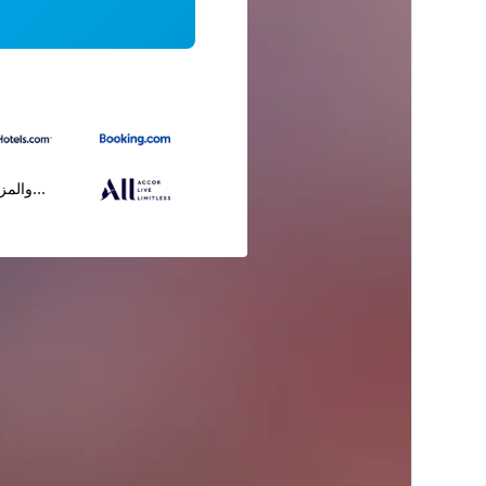
...والمز