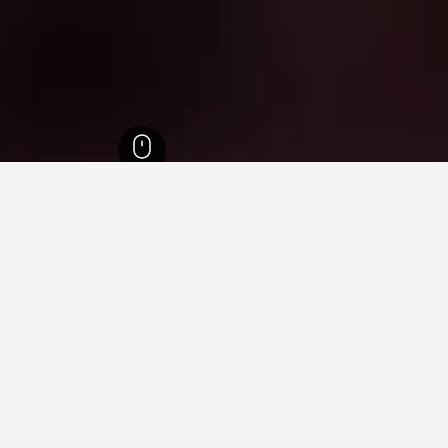
20,603
إساسكا
8
 في إساسكا
ة فيها عند زيارة بيدمونت؟
يارة تورين عند زيارة بيدمونت. يعد ستريسا أيضاً خياراً رائجاً للزيارة.