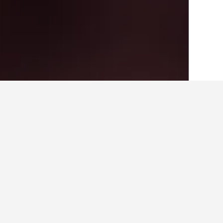
الصفحة الرئيسية
إيطاليا
522,395
بيدمونت
حقائق حول الإقامة
ما هي المدن الأخرى التي يمكنك الإقام
بالإضافة إلى إساسكا، يختار المسافرون ز