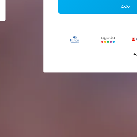
بحث
يد