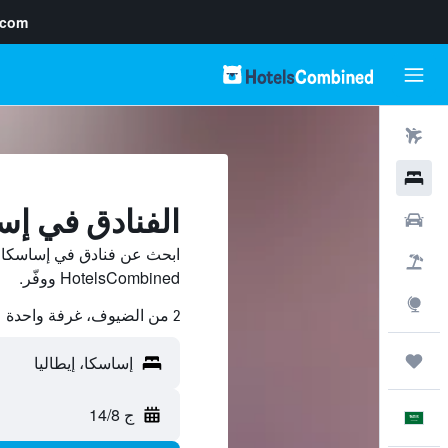
.com
رحلات طيران
فنادق
الفنادق في إس
سيارات
ابحث عن فنادق في إساسكا م
حزم العروض
HotelsCombined ووفّر.
استكشاف
2 من الضيوف، غرفة واحدة
رحلات
ج 14/8
العَرَبِيَّة