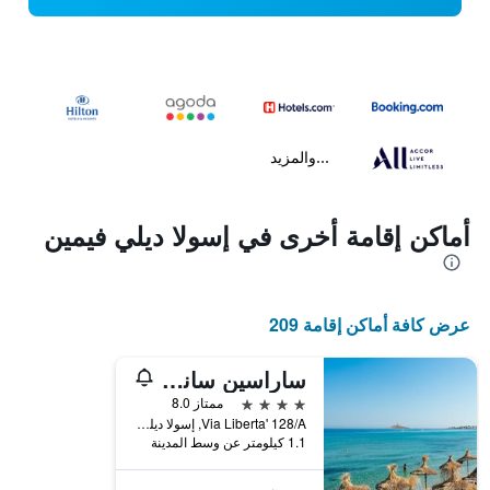
...والمزيد
أماكن إقامة أخرى في إسولا ديلي فيمين
عرض كافة أماكن إقامة 209
ساراسين ساندز هوتل آند كونغريس سنتر
4 نجوم
ممتاز 8.0
Via Liberta' 128/A, إسولا ديلي فيمين, صقلية, إيطاليا
1.1 كيلومتر عن وسط المدينة