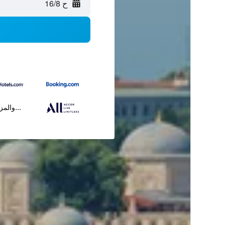
ح 16/8
...والمز