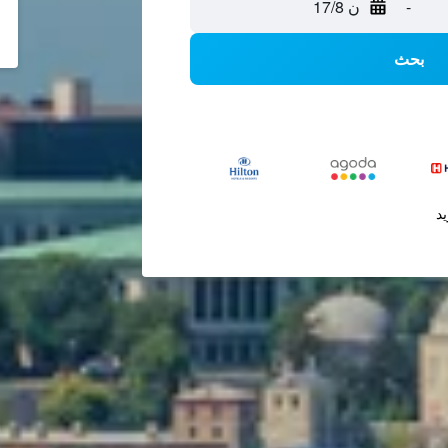
-
ن 17/8
بحث
يد