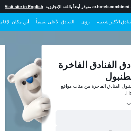
ar.hotelscombined
متوفر أيضاً باللغة الإنجليزية.
Visit site in English
رؤى
الفنادق الأعلى تقييماً
أين مكان الإقام
دق الفنادق الفاخرة
طنبول
بول الفنادق الفاخرة من مئات مواقع