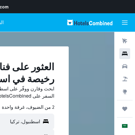
.com
رحلات طيران
فنادق
العثور على فنا
سيارات
رخيصة في اس
حزم العروض
ابحث وقارن ووفّر على اسطن
استكشاف
السفر على HotelsCombined.
2 من الضيوف، غرفة واحدة
رحلات
العَرَبِيَّة