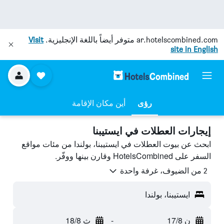
ar.hotelscombined.com
متوفر أيضاً باللغة الإنجليزية.
Visit
site in English
رؤى
أين مكان الإقامة
إيجارات العطلات في ايستيبنا
ابحث عن بيوت العطلات في ايستيبنا، بولندا من مئات مواقع
السفر على HotelsCombined وقارن بينها ووفّر.
2 من الضيوف، غرفة واحدة
ايستيبنا، بولندا
ن 17/8
-
ث 18/8