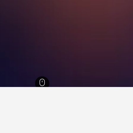
1
كوربيلو
71
يجارات العطلات في كوربيلو