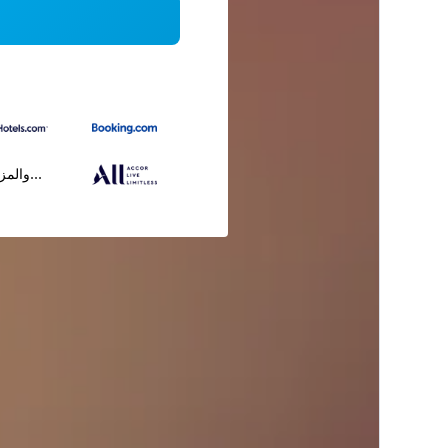
...والمز