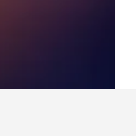
الصفحة الرئيسية
بولندا
118,250
كوربيلو
02
أفكار حول السفر لإ