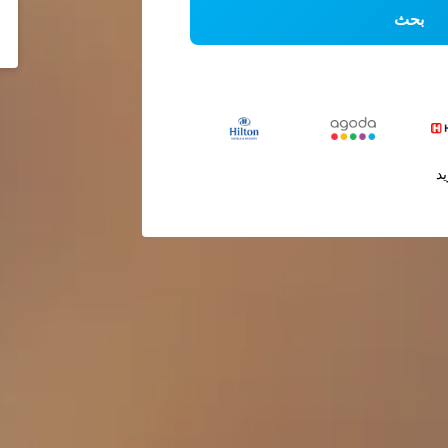
بحث
يد