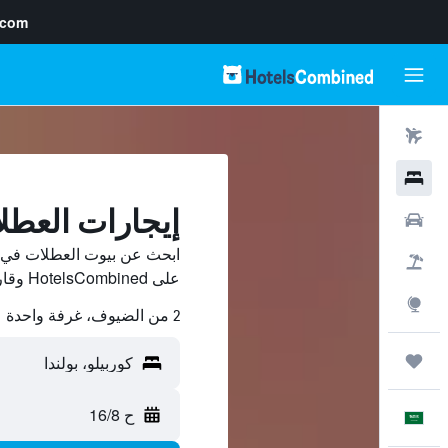
.com
رحلات طيران
فنادق
إيجارات العطل
سيارات
ابحث عن بيوت العطلات في كو
حزم العروض
على HotelsCombined وقارن بينها ووفّر.
استكشاف
2 من الضيوف، غرفة واحدة
رحلات
ح 16/8
العَرَبِيَّة