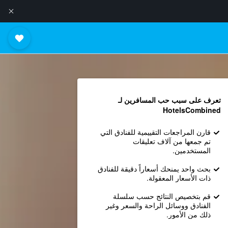
تعرف على سبب حب المسافرين لـ
HotelsCombined
قارن المراجعات التقييمية للفنادق التي
تم جمعها من آلاف تعليقات
المستخدمين.
بحث واحد يمنحك أسعاراً دقيقة للفنادق
ذات الأسعار المعقولة.
قم بتخصيص النتائج حسب سلسلة
الفنادق ووسائل الراحة والسعر وغير
ذلك من الأمور.