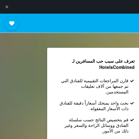
تعرف على سبب حب المسافرين لـ
HotelsCombined
قارن المراجعات التقييمية للفنادق التي
تم جمعها من آلاف تعليقات
المستخدمين.
بحث واحد يمنحك أسعاراً دقيقة للفنادق
ذات الأسعار المعقولة.
قم بتخصيص النتائج حسب سلسلة
الفنادق ووسائل الراحة والسعر وغير
ذلك من الأمور.