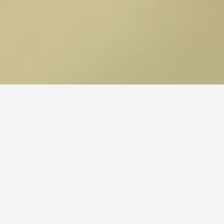
يعتبر بولمان زمزم المدينة هو فندق بالقرب من المسجد النبوي وهو شعبي لبمستخدمي HotelsCombined ، حيث سجل نقاط تقييم تبلغ 8.6 عبر 6,540 من