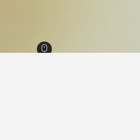
د
23,023
تونسفيل
255
دوجلاس
James Cook University
James Co
النبوي؟