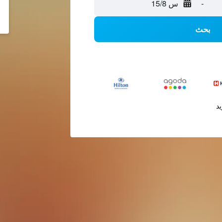
-
س 15/8
بحث
يد