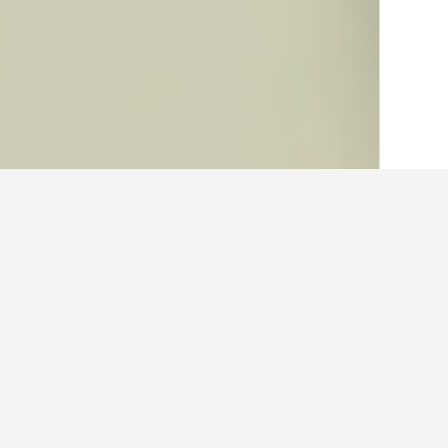
الصفحة الرئيسية
أستراليا
108,577
كوينزلان
حقائق حول الإقامة في ok University
ما هو الفندق الجيد بالقرب من المسجد 