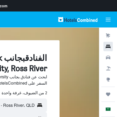
.com
رحلات طيران
فنادق
ال
سيارات
ty, Ross River
حزم العروض
استكشاف
السفر على HotelsCombined وقارن بينها ووفّر.
2 من الضيوف، غرفة واحدة
رحلات
العَرَبِيَّة