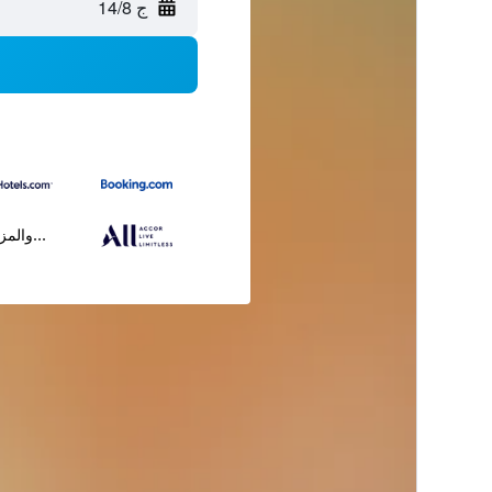
ج 14/8
...والمز