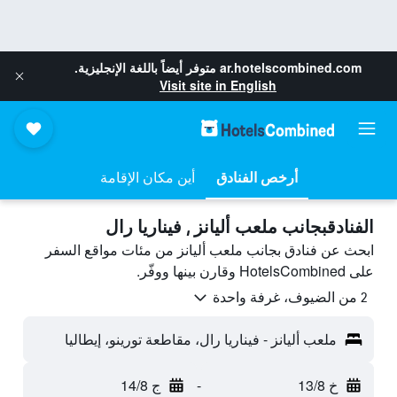
ar.hotelscombined.com
متوفر أيضاً باللغة الإنجليزية.
Visit site in English
أرخص الفنادق
أين مكان الإقامة
الفنادقبجانب ملعب أليانز , فيناريا رال
ابحث عن فنادق بجانب ملعب أليانز من مئات مواقع السفر
على HotelsCombined وقارن بينها ووفّر.
2 من الضيوف، غرفة واحدة
ملعب أليانز - فيناريا رال، مقاطعة تورينو، إيطاليا
خ 13/8
-
ج 14/8