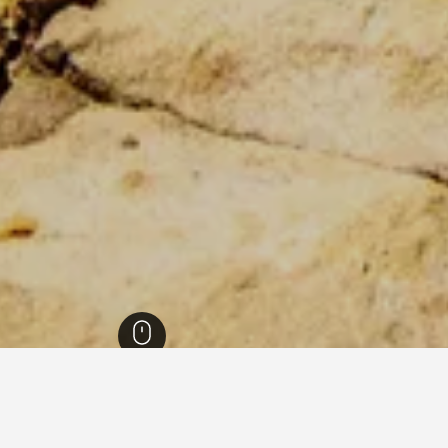
1,006,
هاواي
23,178
أواهو
4,814
كابوليي
369
كابوليي
327