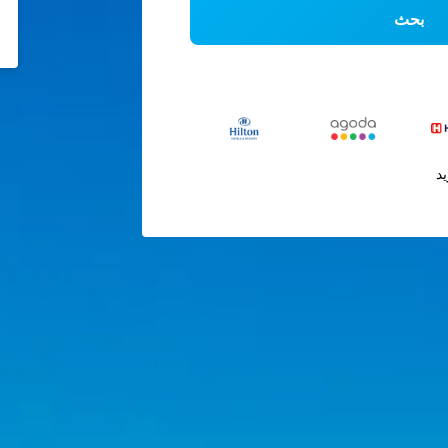
بحث
يد