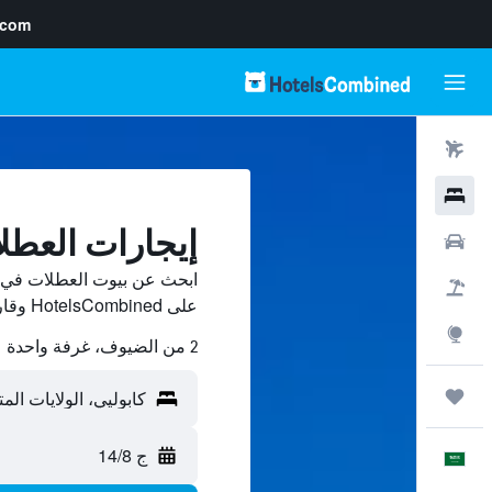
.com
رحلات طيران
فنادق
إيجارات العطل
سيارات
ابحث عن بيوت العطلات في ك
حزم العروض
على HotelsCombined وقارن بينها ووفّر.
استكشاف
2 من الضيوف، غرفة واحدة
رحلات
ج 14/8
العَرَبِيَّة