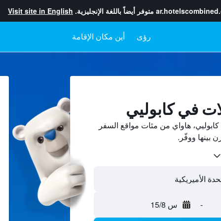
ar.hotelscombined
متوفر أيضاً باللغة الإنجليزية.
Visit site in English
رؤى
أين مكان الإقامة
ات في كابوليي
ابوليي، هاواي من مئات مواقع السفر
-
س 15/8