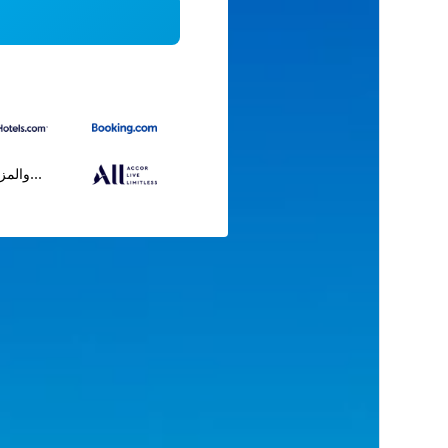
...والمز