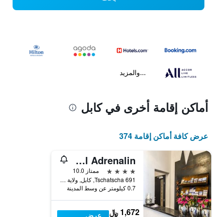
...والمزيد
أماكن إقامة أخرى في كابل
عرض كافة أماكن إقامة 374
Aparthotel Adrenalin
4 نجوم
ممتاز 10.0
Tschatscha 691, كابل, ولاية تيرول, النمسا
0.7 كيلومتر عن وسط المدينة
1,672 ﷼
عرض