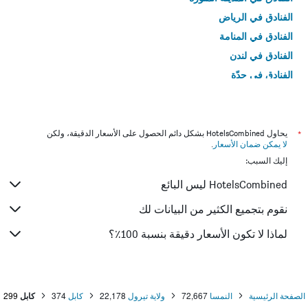
الفنادق في الرياض
الفنادق في المنامة
الفنادق في لندن
الفنادق في جدّة
الفنادق في القاهرة
*
يحاول HotelsCombined بشكل دائم الحصول على الأسعار الدقيقة، ولكن
لا يمكن ضمان الأسعار
.
إليك السبب:
HotelsCombined ليس البائع
نقوم بتجميع الكثير من البيانات لك
لماذا لا تكون الأسعار دقيقة بنسبة 100٪؟
الصفحة الرئيسية
النمسا
72,667
ولاية تيرول
22,178
كابل
374
كابل
299