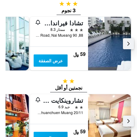
3 نجوم
3 نجوم
تشادا فيراندا هوتل
3 نجوم
ممتاز 8.3
88, 90 Sri Chan Road, Nai Mueang, خون كاين, تايلاند
59 ﷼
عرض الصفقة
2 نجمتين
نجمتين أو أقل
تشاروينكايت هاوس
2 نجمتين
جيد 6.9
20/11 Chuanchuen Muang, خون كاين, تايلاند
59 ﷼