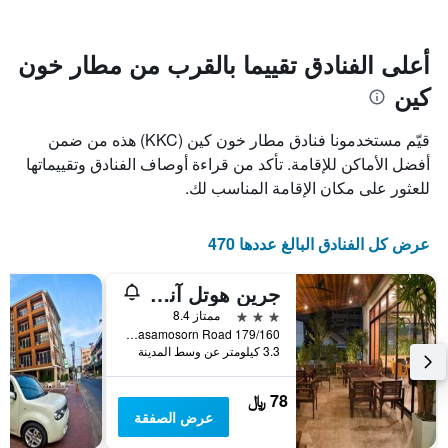
سعر
يتضمن
غرفة
المخطط
1
أعلى الفنادق تقييما بالقرب من مطار خون
محور
كين
X
الذي
يعرض
قيّم مستخدمونا فنادق مطار خون كين (KKC) هذه من ضمن
عدد
أفضل الأماكن للإقامة. تأكد من قراءة أوصاف الفنادق وتقييماتها
الأيام
للعثور على مكان الإقامة المناسب لك.
قبل
الإقامة
يتضمن
عرض كل الفنادق البالغ عددها 470
المخطط
التالي
1
جرين هوتل آند ريزورت كون كاين
محور
3 نجوم
ممتاز 8.4
Y
179/160 Prachasamosorn Road, خون كاين, تايلاند
الذي
3.3 كيلومتر عن وسط المدينة
يعرض
متوسط
سعر
78 ﷼
غرفة
عرض الصفقة