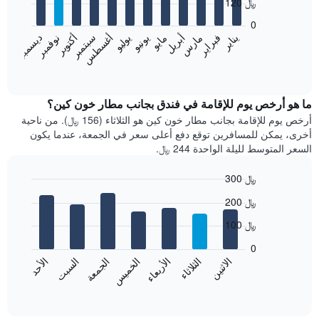
120 ﷼
12
bars.
0
فبراير
مايو
أغسطس
نوفمبر
يناير
أبريل
يوليو
أكتوبر
مارس
يونيو
سبتمبر
ديسمبر
يعرض
المخطط
End
of
التالي
interactive
متوسط
chart
سعر
ما هو أرخص يوم للإقامة في فندق بجانب مطار خون كين؟
غرفة
أرخص يوم للإقامة بجانب مطار خون كين هو الثلاثاء (156 ﷼). من ناحية
كل
أخرى، يمكن للمسافرين توقع دفع أعلى سعر في الجمعة، عندما يكون
شهر
السعر المتوسط لليلة الواحدة 244 ﷼.
يتضمن
المخطط
300 ﷼
1
Bar
محور
Chart
200 ﷼
graphic.
chart
X
with
الذي
100 ﷼
7
يعرض
bars.
0
الشهور.
الاثنين
الثلاثاء
الأربعاء
الخميس
الجمعة
السبت
الأحد
يتضمن
يعرض
المخطط
المخطط
End
التالي
of
التالي
interactive
1
متوسط
chart
محور