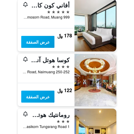
أفاني كون كاين هوتل آند كونفينشن سنتر
5 نجوم
999 Moo 4 Prachasamosorn Road, Muang, خون كاين, تايلاند
178 ﷼
عرض الصفقة
كوسا هوتل آند شوبينج مول
4 نجوم
250-252 Srichan Road, Naimuang, خون كاين, تايلاند
122 ﷼
عرض الصفقة
رومانتيك هوتل كهون كاين
3 نجوم
1 Moo 13, Kasikorn Tungsrang Road, خون كاين, تايلاند