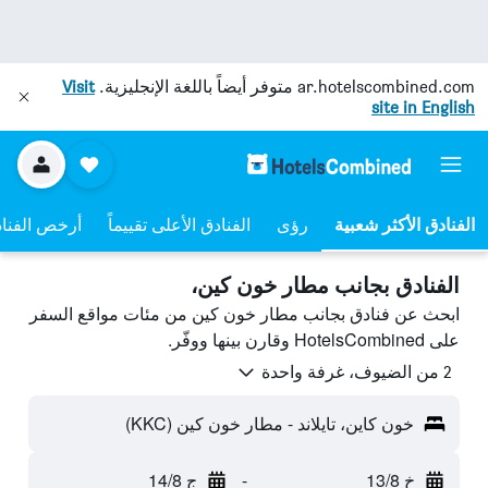
ar.hotelscombined.com
متوفر أيضاً باللغة الإنجليزية.
Visit
site in English
رؤى
الفنادق الأعلى تقييماً
أرخص الفنا
الفنادق بجانب مطار خون كين،
ابحث عن فنادق بجانب مطار خون كين من مئات مواقع السفر
على HotelsCombined وقارن بينها ووفّر.
2 من الضيوف، غرفة واحدة
خون كاين، تايلاند - مطار خون كين (KKC)
خ 13/8
-
ج 14/8