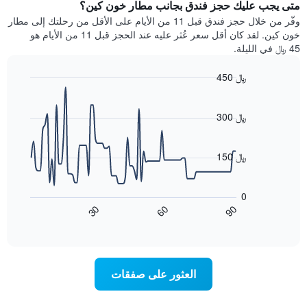
سعر
متى يجب عليك حجز فندق بجانب مطار خون كين؟
Y
غرفة
وفّر من خلال حجز فندق قبل 11 من الأيام على الأقل من رحلتك إلى مطار
الذي
كل
خون كين. لقد كان أقل سعر عُثر عليه عند الحجز قبل 11 من الأيام هو
يعرض
يوم
45 ﷼ في الليلة.
متوسط
في
سعر
الأسبوع
450 ﷼
غرفة
يتضمن
Line
المخطط
Chart
graphic.
chart
1
with
300 ﷼
محور
90
X
data
الذي
points.
150 ﷼
يعرض
أيام
يعرض
الأسبوع.
المخطط
0
يتضمن
التالي
90
30
60
المخطط
كيفية
End
of
التالي
تغير
interactive
1
سعر
chart
محور
غرفة
Y
عند
العثور على صفقات
الذي
اقتراب
يعرض
تاريخ
متوسط
الإقامة