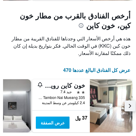
أرخص الفنادق بالقرب من مطار خون
كين، خون كاين
هذه هي أرخص الأسعار التي وجدناها للفنادق القريبة من مطار
خون كين (KKC) في الوقت الحالي. فكر بتواريخ بديلة إن كان
ذلك ممكنًا لمقارنة الأسعار.
عرض كل الفنادق البالغ عددها 470
خون كاين روينروم هوتل
2 نجمتين
جيد 7.4
335 Ruen Rom Tambon Nai Mueang, خون كاين, تايلاند
2.4 كيلومتر عن وسط المدينة
37 ﷼
عرض الصفقة