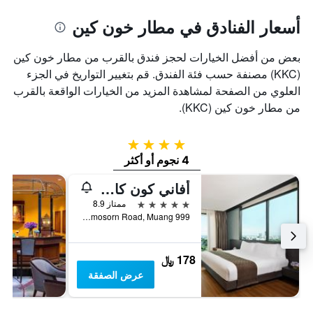
أسعار الفنادق في مطار خون كين
بعض من أفضل الخيارات لحجز فندق بالقرب من مطار خون كين
(KKC) مصنفة حسب فئة الفندق. قم بتغيير التواريخ في الجزء
العلوي من الصفحة لمشاهدة المزيد من الخيارات الواقعة بالقرب
من مطار خون كين (KKC).
4 نجوم
4 نجوم أو أكثر
أفاني كون كاين هوتل آند كونفينشن سنتر
5 نجوم
ممتاز 8.9
999 Moo 4 Prachasamosorn Road, Muang, خون كاين, تايلاند
178 ﷼
عرض الصفقة