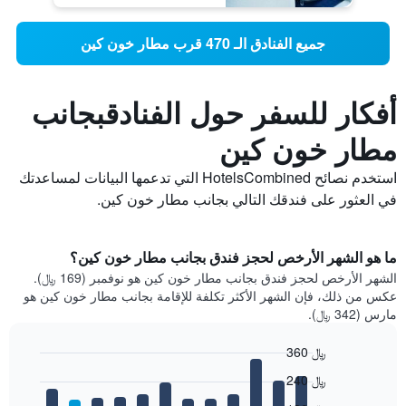
جميع الفنادق الـ 470 قرب مطار خون كين
أفكار للسفر حول الفنادقبجانب
مطار خون كين
استخدم نصائح HotelsCombined التي تدعمها البيانات لمساعدتك
في العثور على فندقك التالي بجانب مطار خون كين.
ما هو الشهر الأرخص لحجز فندق بجانب مطار خون كين؟
الشهر الأرخص لحجز فندق بجانب مطار خون كين هو نوفمبر (169 ﷼).
عكس من ذلك، فإن الشهر الأكثر تكلفة للإقامة بجانب مطار خون كين هو
مارس (342 ﷼).
360 ﷼
Bar
Chart
240 ﷼
graphic.
chart
with