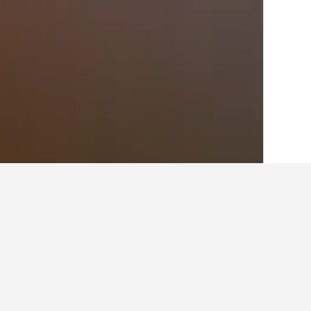
الصفحة الرئيسية
الدانمارك
54,707
منطقة ج
أفكار للسفر حول ال
استخدم نصائح HotelsCombined التي تدعمها البيانات لمساعدتك في العثور على فندقك التالي في كروساا.