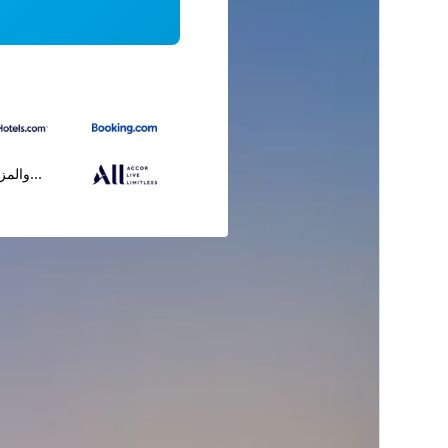
...والمز