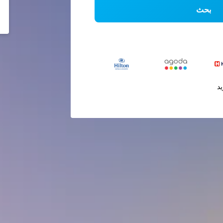
بحث
يد