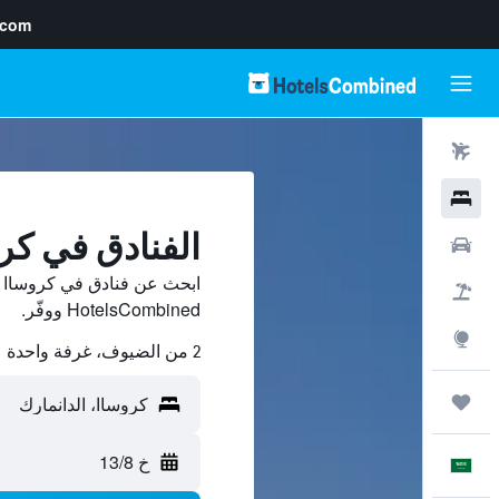
.com
رحلات طيران
فنادق
الفنادق في كر
سيارات
ابحث عن فنادق في كروساا م
حزم العروض
HotelsCombined ووفّر.
استكشاف
2 من الضيوف، غرفة واحدة
رحلات
خ 13/8
العَرَبِيَّة