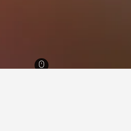
نوب الدنمارك
14,018
كروساا
38
فنادقفي كروساا