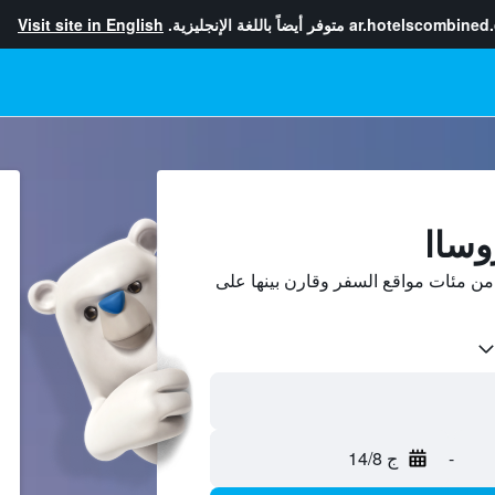
ar.hotelscombined
متوفر أيضاً باللغة الإنجليزية.
Visit site in English
وساا
ن مئات مواقع السفر وقارن بينها على
-
ج 14/8