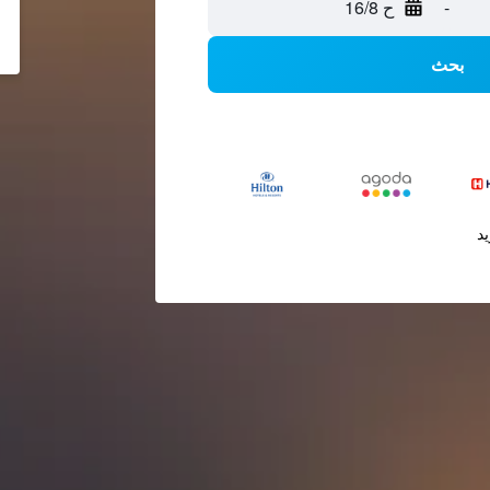
-
ح 16/8
بحث
يد