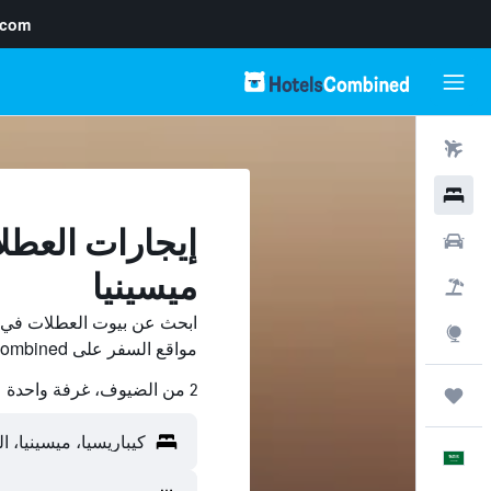
.com
رحلات طيران
فنادق
إيجارات العطل
سيارات
ميسينيا
حزم العروض
ابحث عن بيوت العطلات في كي
استكشاف
مواقع السفر على HotelsCombined وقارن بينها ووفّر.
2 من الضيوف، غرفة واحدة
رحلات
العَرَبِيَّة