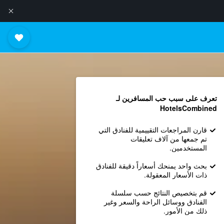
تعرف على سبب حب المسافرين لـ
HotelsCombined
قارن المراجعات التقييمية للفنادق التي
تم جمعها من آلاف تعليقات
المستخدمين.
بحث واحد يمنحك أسعاراً دقيقة للفنادق
ذات الأسعار المعقولة.
قم بتخصيص النتائج حسب سلسلة
الفنادق ووسائل الراحة والسعر وغير
ذلك من الأمور.