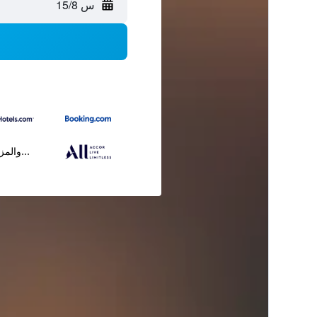
س 15/8
...والمز