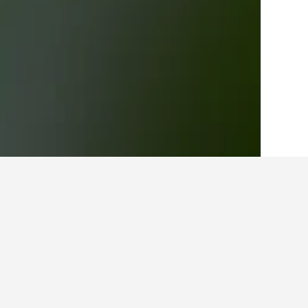
الصفحة الرئيسية
اليونان
143,939
بيلوبونيز
أماكن إقامة أخرى ف