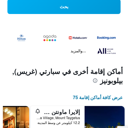
بحث
...والمزيد
أماكن إقامة أخرى في سبارتي (غريس),
بيلوبونيز
عرض كافة أماكن إقامة 75
إلايرا ماونتن ريزورت
Toriza Village, Mount Taygetus, سبارتي (غريس), اليونان
12.2 كيلومتر عن وسط المدينة