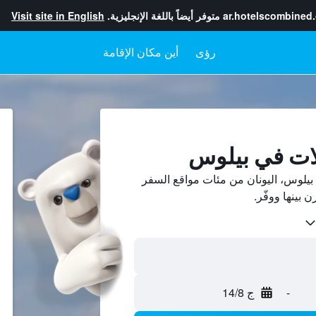
ar.hotelscombined
متوفر أيضاً باللغة الإنجليزية.
Visit site in English
رؤى
أين مكان الإقامة
لات في بيلوس
يلوس، اليونان من مئات مواقع السفر
-
ج 14/8