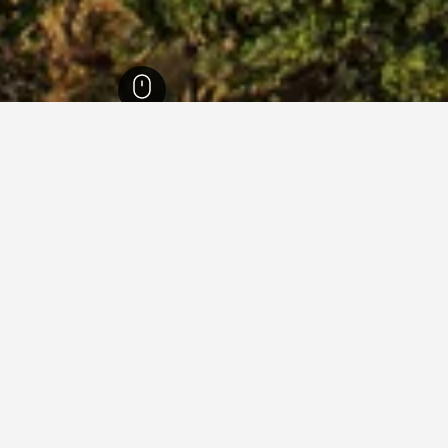
8,624
بيلوس
119
بيلوس
100
إيجارات العطلات في بيلوس
ما هو أرخص يوم للإقامة في بيت عطلات في بيلوس؟
أرخص يوم للإقامة في بيلوس هو الأربعاء (311 ﷼). من ناحية أخرى، يمكن
للمسافرين توقع دفع أعلى سعر في الأحد، عندما يكون السعر المتوسط لليلة 
604 ﷼.
750 ﷼