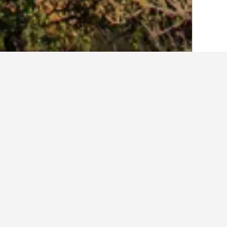
الصفحة الرئيسية
اليونان
143,939
بيلوبونيز
أفكار حول السفر ل
استخدم نصائحنا المستندة إلى بيانات HotelsCombined لمساعدتك في العثور على إيجار إجازتك القادمة في بيلوس.