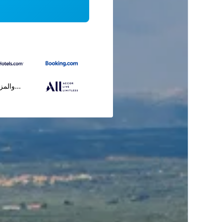
...والمز