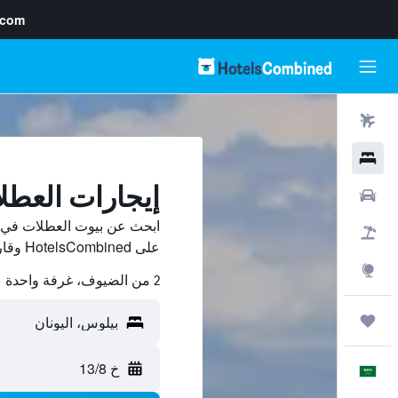
.com
رحلات طيران
فنادق
إيجارات العط
سيارات
ابحث عن بيوت العطلات في ب
حزم العروض
على HotelsCombined وقارن بينها ووفّر.
استكشاف
2 من الضيوف، غرفة واحدة
رحلات
خ 13/8
العَرَبِيَّة