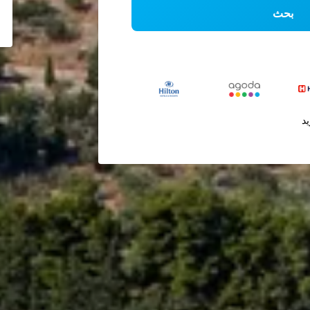
بحث
يد