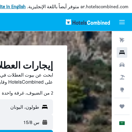
ar.hotelscombined.com
متوفر أيضاً باللغة الإنجليزية.
site in English
رحلات طيران
فنادق
إيجارات العط
سيارات
ابحث عن بيوت العطلات في ط
حزم العروض
على HotelsCombined وقارن بينها ووفّر.
استكشاف
2 من الضيوف، غرفة واحدة
رحلات
طولون، اليونان
س 15/8
العَرَبِيَّة