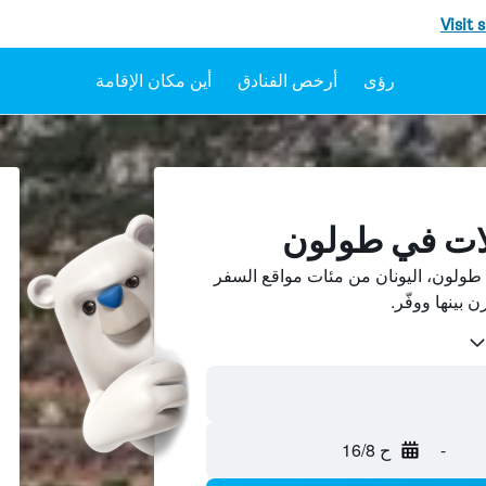
Visit 
رؤى
أرخص الفنادق
أين مكان الإقامة
لات في طولون
ولون، اليونان من مئات مواقع السفر
-
ح 16/8