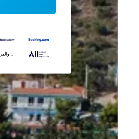
...والمز