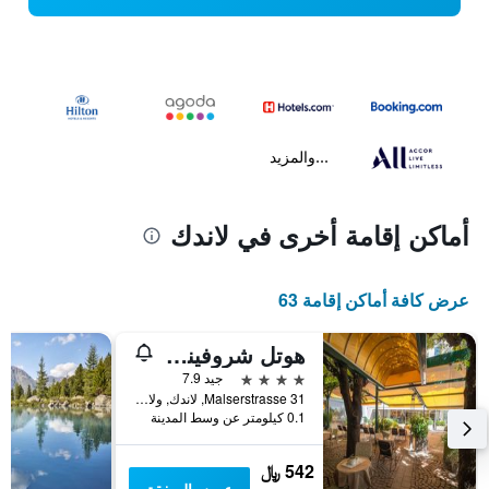
...والمزيد
أماكن إقامة أخرى في لاندك
عرض كافة أماكن إقامة 63
هوتل شروفينستين
4 نجوم
جيد 7.9
Malserstrasse 31, لاندك, ولاية تيرول, النمسا
0.1 كيلومتر عن وسط المدينة
542 ﷼