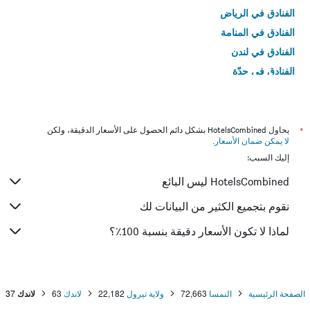
الفنادق في الرياض
الفنادق في المنامة
الفنادق في لندن
الفنادق في جدّة
الفنادق في القاهرة
*
يحاول HotelsCombined بشكل دائم الحصول على الأسعار الدقيقة، ولكن
لا يمكن ضمان الأسعار
.
إليك السبب:
HotelsCombined ليس البائع
نقوم بتجميع الكثير من البيانات لك
لماذا لا تكون الأسعار دقيقة بنسبة 100٪؟
الصفحة الرئيسية
النمسا
72,663
ولاية تيرول
22,182
لاندك
63
لاندك
37