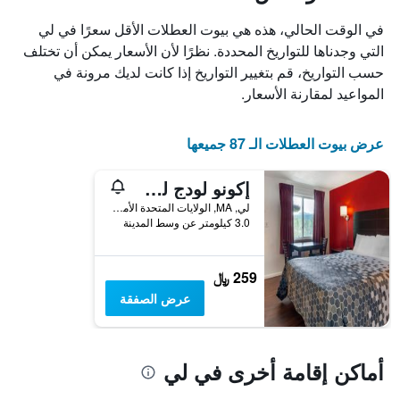
X
الذي
في الوقت الحالي، هذه هي بيوت العطلات الأقل سعرًا في لي
يعرض
التي وجدناها للتواريخ المحددة. نظرًا لأن الأسعار يمكن أن تختلف
أيام
حسب التواريخ، قم بتغيير التواريخ إذا كانت لديك مرونة في
الأسبوع.
يتضمن
المواعيد لمقارنة الأسعار.
المخطط
التالي
1
عرض بيوت العطلات الـ 87 جميعها
محور
Y
إكونو لودج لي - جريت بارينجتون
الذي
يعرض
لي, MA, الولايات المتحدة الأميريكية
3.0 كيلومتر عن وسط المدينة
متوسط
سعر
غرفة
259 ﷼
عرض الصفقة
أماكن إقامة أخرى في لي