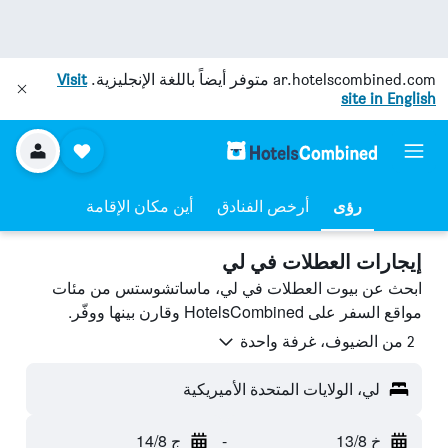
ar.hotelscombined.com
متوفر أيضاً باللغة الإنجليزية.
Visit
site in English
رؤى
أرخص الفنادق
أين مكان الإقامة
إيجارات العطلات في لي
ابحث عن بيوت العطلات في لي، ماساتشوستس من مئات
مواقع السفر على HotelsCombined وقارن بينها ووفّر.
2 من الضيوف، غرفة واحدة
لي، الولايات المتحدة الأميريكية
خ 13/8
-
ج 14/8