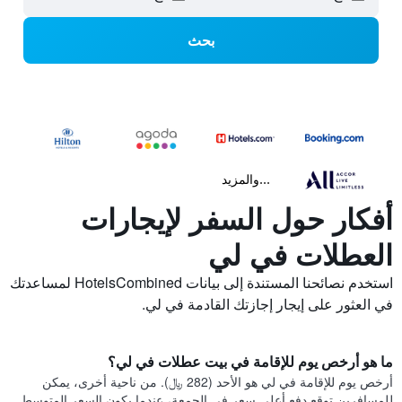
بحث
...والمزيد
أفكار حول السفر لإيجارات
العطلات في لي
استخدم نصائحنا المستندة إلى بيانات HotelsCombined لمساعدتك
في العثور على إيجار إجازتك القادمة في لي.
ما هو أرخص يوم للإقامة في بيت عطلات في لي؟
أرخص يوم للإقامة في لي هو الأحد (282 ﷼). من ناحية أخرى، يمكن
للمسافرين توقع دفع أعلى سعر في الجمعة، عندما يكون السعر المتوسط