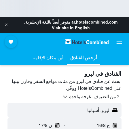
ar.hotelscombined.com
متوفر أيضاً باللغة الإنجليزية.
Visit site in English
أرخص الفنادق
أين مكان الإقامة
الفنادق في ليرو
ابحث عن فنادق في ليرو من مئات مواقع السفر وقارن بينها
على HotelsCombined ووفّر.
2 من الضيوف، غرفة واحدة
ليرو، أسبانيا
ح 16/8
-
ن 17/8