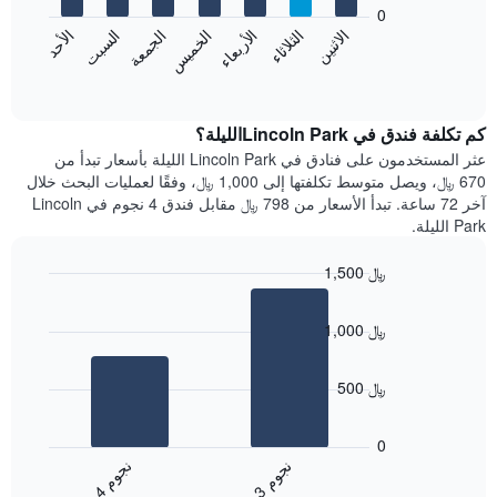
bars.
0
الشهور.
الاثنين
الخميس
الأحد
الأربعاء
السبت
الثلاثاء
الجمعة
يتضمن
يعرض
المخطط
المخطط
End
التالي
of
التالي
interactive
1
متوسط
chart
محور
سعر
كم تكلفة فندق في Lincoln Parkالليلة؟
Y
غرفة
عثر المستخدمون على فنادق في Lincoln Park الليلة بأسعار تبدأ من
الذي
كل
670 ﷼، ويصل متوسط تكلفتها إلى 1,000 ﷼، وفقًا لعمليات البحث خلال
يعرض
يوم
آخر 72 ساعة. تبدأ الأسعار من 798 ﷼ مقابل فندق 4 نجوم في Lincoln
متوسط
في
Park الليلة.
سعر
الأسبوع
غرفة
يتضمن
1,500 ﷼
المخطط
Bar
1
Chart
graphic.
chart
محور
1,000 ﷼
with
X
2
الذي
bars.
يعرض
500 ﷼
أيام
يعرض
الأسبوع.
المخطط
0
يتضمن
التالي
ن
م
ن
م
المخطط
متوسط
3
ج
و
4
ج
و
التالي
End
سعر