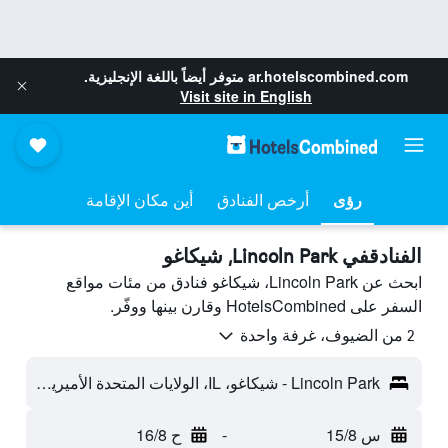
ar.hotelscombined.com
متوفر أيضاً باللغة الإنجليزية.
Visit site in English
رؤى
أرخص الفنادق
أين مكان الإقامة
الفنادقفي Lincoln Park, شيكاغو
ابحث عن Lincoln Park، شيكاغو فنادق من مئات مواقع
السفر على HotelsCombined وقارن بينها ووفّر.
2 من الضيوف، غرفة واحدة
Lincoln Park - شيكاغو، IL، الولايات المتحدة الأميريكية
س 15/8
-
ح 16/8