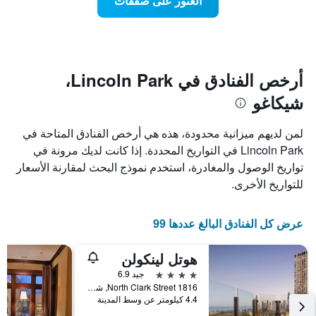
العثور على صفقات
اقتراب
بالنجوم.
تاريخ
يتضمن
الإقامة
المخطط
1
يتضمن
محور
المخطط
Y
1
أرخص الفنادق في Lincoln Park،
الذي
محور
شيكاغو
X
يعرض
الذي
متوسط
سعر
يعرض
لمن لديهم ميزانية محدودة، هذه هي أرخص الفنادق المتاحة في
عدد
الغرفة
Lincoln Park في التواريخ المحددة. إذا كانت لديك مرونة في
هذه
الأيام
تواريخ الوصول والمغادرة، استخدم نموذج البحث لمقارنة الأسعار
قبل
الليلة
الذي
الإقامة
للتواريخ الأخرى.
عُثر
يتضمن
عليه
المخطط
خلال
التالي
عرض كل الفنادق البالغ عددها 99
1
آخر
3
محور
هوتل لينكولن
Y
أيام
الذي
4 نجوم
جيد 6.9
يعرض
1816 North Clark Street, شيكاغو, IL, الولايات المتحدة الأميريكية
4.4 كيلومتر عن وسط المدينة
متوسط
سعر