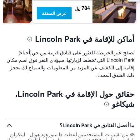
غرفة
784 ﷼
عرض الصفقة
أماكن للإقامة في Lincoln Park
تصفح عبر الخريطة للعثور على فنادق قريبة من حي(أحياء)
Lincoln Park التي تخطط لزيارتها. سيؤدي النقر فوق اسم مكان
إقامة إلى الكشف عن المزيد من المعلومات والسماح لك بحجز
ذلك الفندق المحدد.
حقائق حول الإقامة في Lincoln Park،
شيكاغو
ما أفضل الفنادق في Lincoln Park؟
38 من تقييمات المستخدمين أعطت ذا نيبورهود هوتل - لينكولن