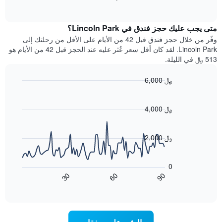
1
of
الغرفة
interactive
محور
هذه
chart
Y
متى يجب عليك حجز فندق في Lincoln Park؟
الليلة
الذي
الذي
وفّر من خلال حجز فندق قبل 42 من الأيام على الأقل من رحلتك إلى
يعرض
عُثر
Lincoln Park. لقد كان أقل سعر عُثر عليه عند الحجز قبل 42 من الأيام هو
متوسط
عليه
513 ﷼ في الليلة.
سعر
خلال
غرفة
آخر
6,000 ﷼
3
Line
Chart
أيام
graphic.
chart
مع
with
4,000 ﷼
التصنيف
90
حسب
data
points.
النجوم
2,000 ﷼
يتضمن
يعرض
المخطط
1
المخطط
0
محور
التالي
60
90
30
X
كيفية
End
of
تغير
التي
interactive
سعر
تعرض
chart
فئات
غرفة
عند
الفنادق