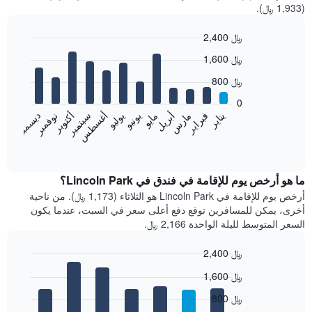
(1,933 ﷼).
2,400 ﷼
Bar
Chart
1,600 ﷼
graphic.
chart
with
800 ﷼
12
bars.
0
فبراير
مايو
أغسطس
نوفمبر
يناير
أبريل
يوليو
أكتوبر
مارس
يونيو
سبتمبر
ديسمبر
يعرض
المخطط
End
of
التالي
interactive
متوسط
chart
سعر
ما هو أرخص يوم للإقامة في فندق في Lincoln Park؟
غرفة
أرخص يوم للإقامة في Lincoln Park هو الثلاثاء (1,173 ﷼). من ناحية
كل
أخرى، يمكن للمسافرين توقع دفع أعلى سعر في السبت، عندما يكون
شهر
السعر المتوسط لليلة الواحدة 2,166 ﷼.
يتضمن
المخطط
2,400 ﷼
1
Bar
محور
Chart
1,600 ﷼
graphic.
chart
X
with
الذي
800 ﷼
7
يعرض