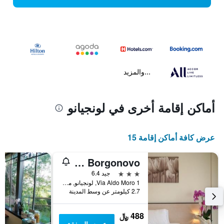
...والمزيد
أماكن إقامة أخرى في لونجيانو
عرض كافة أماكن إقامة 15
Albergo Borgonovo
3 نجوم
جيد 6.4
Via Aldo Moro 1, لونجيانو, مقاطعة فورلي تشيزينا, إيطاليا
2.7 كيلومتر عن وسط المدينة
488 ﷼