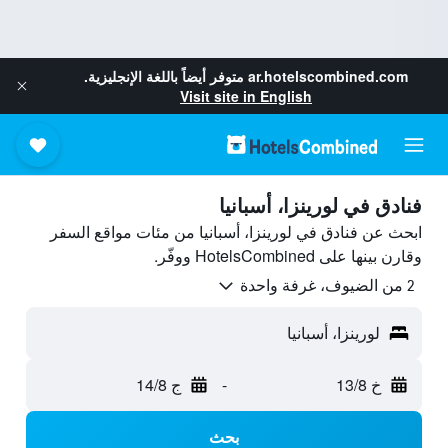
ar.hotelscombined.com
متوفر أيضاً باللغة الإنجليزية.
Visit site in English
فنادق في لورينزا، أسبانيا
ابحث عن فنادق في لورينزا، أسبانيا من مئات مواقع السفر
وقارن بينها على HotelsCombined ووفّر.
2 من الضيوف، غرفة واحدة
لورينزا، أسبانيا
خ 13/8
-
ج 14/8
بحث