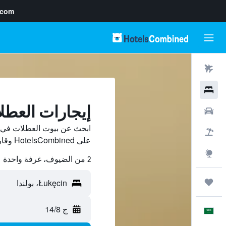
.com
رحلات طيران
فنادق
إيجارات العطلات ف
سيارات
حزم العروض
على HotelsCombined وقارن بينها ووفّر.
استكشاف
2 من الضيوف، غرفة واحدة
رحلات
ج 14/8
العَرَبِيَّة