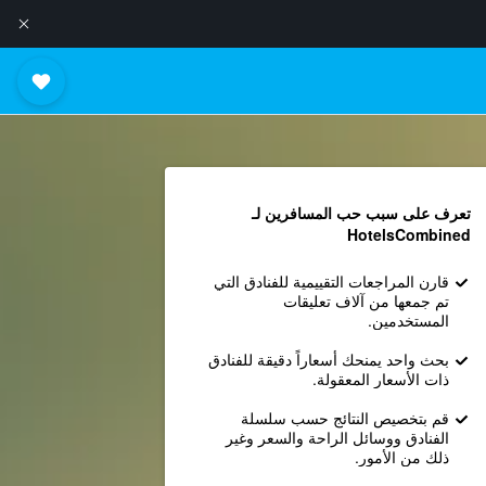
تعرف على سبب حب المسافرين لـ
HotelsCombined
قارن المراجعات التقييمية للفنادق التي
تم جمعها من آلاف تعليقات
المستخدمين.
بحث واحد يمنحك أسعاراً دقيقة للفنادق
ذات الأسعار المعقولة.
قم بتخصيص النتائج حسب سلسلة
الفنادق ووسائل الراحة والسعر وغير
ذلك من الأمور.