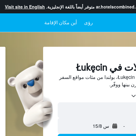
ar.hotelscombined
متوفر أيضاً باللغة الإنجليزية.
Visit site in English
رؤى
أين مكان الإقامة
ي Łukęcin
ابحث عن بيوت العطلات في Łukęcin، بولندا من مئات مواقع السفر
-
س 15/8