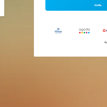
بحث
يد