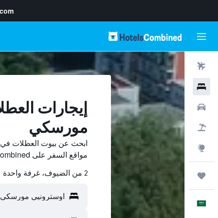
.com
رحلات طيران
فنادق
إيجارات العطل
سيارات
مورسكي
حزم العروض
ابحث عن بيوت العطلات في 
استكشاف
مواقع السفر على HotelsCombined وقارن بينها ووفّر.
2 من الضيوف، غرفة واحدة
رحلات
العَرَبِيَّة