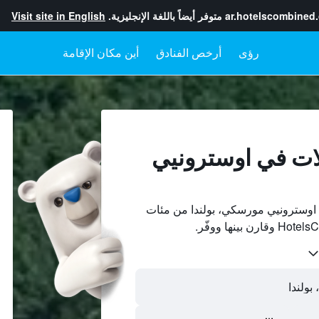
ar.hotelscombined
متوفر أيضاً باللغة الإنجليزية.
Visit site in English
رؤى
أرخص الفنادق
أين مكان الإقامة
ات في اوسترونيي
اوسترونيي مورسكي، بولندا من مئات