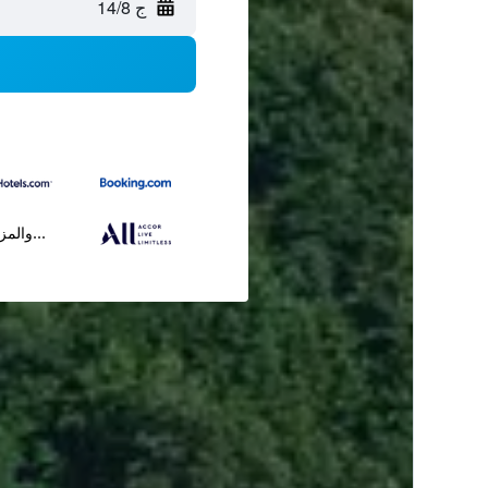
ج 14/8
...والمز