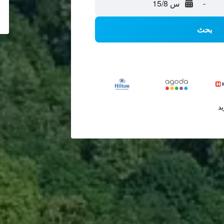
-
س 15/8
بحث
يد