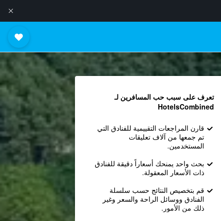
تعرف على سبب حب المسافرين لـ
HotelsCombined
قارن المراجعات التقييمية للفنادق التي
تم جمعها من آلاف تعليقات
المستخدمين.
بحث واحد يمنحك أسعاراً دقيقة للفنادق
ذات الأسعار المعقولة.
قم بتخصيص النتائج حسب سلسلة
الفنادق ووسائل الراحة والسعر وغير
ذلك من الأمور.