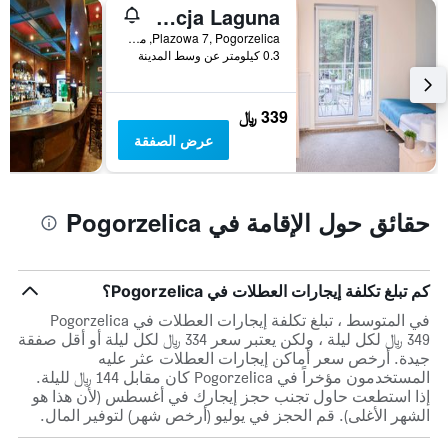
أيام
Pensjonat i Restauracja Laguna
الأسبوع.
Plazowa 7, Pogorzelica, محافظة بوميرانيا الغربية, بولندا
يتضمن
0.3 كيلومتر عن وسط المدينة
المخطط
التالي
1
339 ﷼
محور
عرض الصفقة
Y
الذي
يعرض
متوسط
حقائق حول الإقامة في Pogorzelica
سعر
غرفة
كم تبلغ تكلفة إيجارات العطلات في Pogorzelica؟
في المتوسط ، تبلغ تكلفة إيجارات العطلات في Pogorzelica
349 ﷼ لكل ليلة ، ولكن يعتبر سعر 334 ﷼ لكل ليلة أو أقل صفقة
جيدة. أرخص سعر أماكن إيجارات العطلات عثر عليه
المستخدمون مؤخراً في Pogorzelica كان مقابل 144 ﷼ لليلة.
إذا استطعت حاول تجنب حجز إيجارك في أغسطس (لأن هذا هو
الشهر الأغلى). قم الحجز في يوليو (أرخص شهر) لتوفير المال.