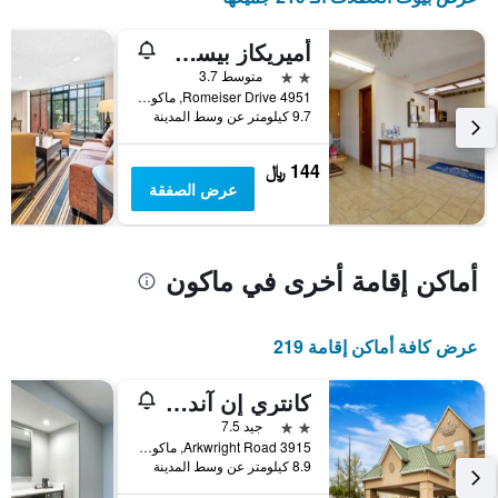
أميريكاز بيست فاليو إن آند سويتس ماكون آت أيزينهاور بارك واي
2 نجمتين
متوسط 3.7
4951 Romeiser Drive, ماكون, GA, الولايات المتحدة الأميريكية
9.7 كيلومتر عن وسط المدينة
144 ﷼
عرض الصفقة
أماكن إقامة أخرى في ماكون
عرض كافة أماكن إقامة 219
كانتري إن آند سويتس باي راديسون، ماكون نورث، جورجيا
2 نجمتين
جيد 7.5
3915 Arkwright Road, ماكون, GA, الولايات المتحدة الأميريكية
8.9 كيلومتر عن وسط المدينة