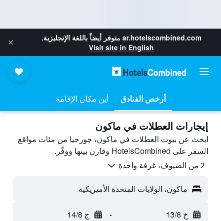
ar.hotelscombined.com
متوفر أيضاً باللغة الإنجليزية.
Visit site in English
أرخص الفنادق
أين مكان الإقامة
إيجارات العطلات في ماكون
ابحث عن بيوت العطلات في ماكون، جورجيا من مئات مواقع
السفر على HotelsCombined وقارن بينها ووفّر.
2 من الضيوف، غرفة واحدة
ماكون، الولايات المتحدة الأميريكية
خ 13/8
-
ج 14/8