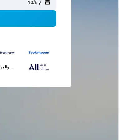
خ 13/8
...والمز