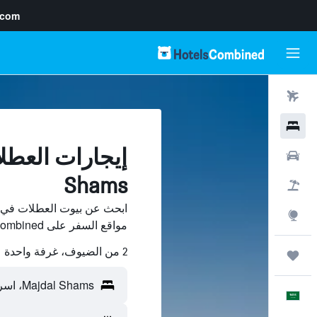
.com
رحلات طيران
فنادق
سيارات
Shams
حزم العروض
استكشاف
مواقع السفر على HotelsCombined وقارن بينها ووفّر.
2 من الضيوف، غرفة واحدة
رحلات
العَرَبِيَّة