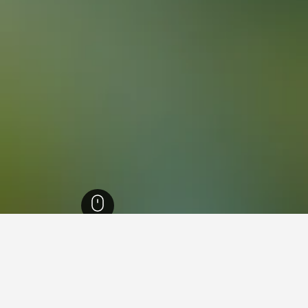
غولان
695
Majdal Shams
62
Majdal Shams
42