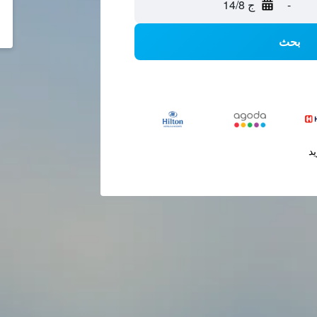
-
ج 14/8
بحث
يد